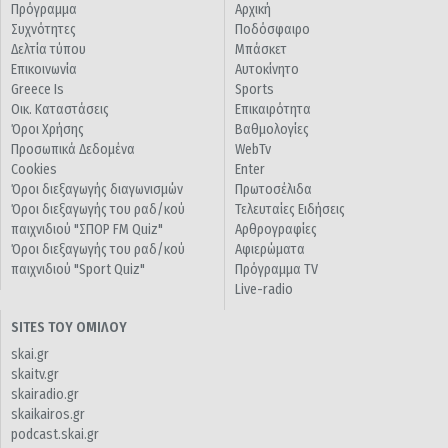
Πρόγραμμα
Αρχική
Συχνότητες
Ποδόσφαιρο
Δελτία τύπου
Μπάσκετ
Επικοινωνία
Αυτοκίνητο
Greece Is
Sports
Οικ. Καταστάσεις
Επικαιρότητα
Όροι Χρήσης
Βαθμολογίες
Προσωπικά Δεδομένα
WebTv
Cookies
Enter
Όροι διεξαγωγής διαγωνισμών
Πρωτοσέλιδα
Όροι διεξαγωγής του ραδ/κού
Τελευταίες Ειδήσεις
παιχνιδιού "ΣΠΟΡ FM Quiz"
Αρθρογραφίες
Όροι διεξαγωγής του ραδ/κού
Αφιερώματα
παιχνιδιού "Sport Quiz"
Πρόγραμμα TV
Live-radio
SITES ΤΟΥ ΟΜΙΛΟΥ
skai.gr
skaitv.gr
skairadio.gr
skaikairos.gr
podcast.skai.gr