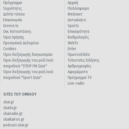
Πρόγραμμα
Αρχική
Συχνότητες
Ποδόσφαιρο
Δελτία τύπου
Μπάσκετ
Επικοινωνία
Αυτοκίνητο
Greece Is
Sports
Οικ. Καταστάσεις
Επικαιρότητα
Όροι Χρήσης
Βαθμολογίες
Προσωπικά Δεδομένα
WebTv
Cookies
Enter
Όροι διεξαγωγής διαγωνισμών
Πρωτοσέλιδα
Όροι διεξαγωγής του ραδ/κού
Τελευταίες Ειδήσεις
παιχνιδιού "ΣΠΟΡ FM Quiz"
Αρθρογραφίες
Όροι διεξαγωγής του ραδ/κού
Αφιερώματα
παιχνιδιού "Sport Quiz"
Πρόγραμμα TV
Live-radio
SITES ΤΟΥ ΟΜΙΛΟΥ
skai.gr
skaitv.gr
skairadio.gr
skaikairos.gr
podcast.skai.gr