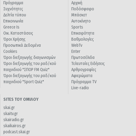
Πρόγραμμα
Αρχική
Συχνότητες
Ποδόσφαιρο
Δελτία τύπου
Μπάσκετ
Επικοινωνία
Αυτοκίνητο
Greece Is
Sports
Οικ. Καταστάσεις
Επικαιρότητα
Όροι Χρήσης
Βαθμολογίες
Προσωπικά Δεδομένα
WebTv
Cookies
Enter
Όροι διεξαγωγής διαγωνισμών
Πρωτοσέλιδα
Όροι διεξαγωγής του ραδ/κού
Τελευταίες Ειδήσεις
παιχνιδιού "ΣΠΟΡ FM Quiz"
Αρθρογραφίες
Όροι διεξαγωγής του ραδ/κού
Αφιερώματα
παιχνιδιού "Sport Quiz"
Πρόγραμμα TV
Live-radio
SITES ΤΟΥ ΟΜΙΛΟΥ
skai.gr
skaitv.gr
skairadio.gr
skaikairos.gr
podcast.skai.gr