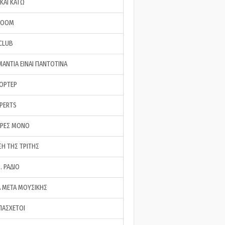
ΚΑΙ ΚΑΤΩ
ROOM
 CLUB
ΜΑΝΤΙΑ ΕΙΝΑΙ ΠΑΝΤΟΤΙΝΑ
ΠΟΡΤΕΡ
XPERTS
ΕΡΕΣ ΜΟΝΟ
ΣΗ ΤΗΣ ΤΡΙΤΗΣ
… ΡΑΔΙΟ
 ΜΕΤΑ ΜΟΥΣΙΚΗΣ
ΠΑΣΧΕΤΟΙ