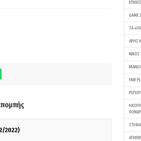
ΕΠΙΘΕ
GAME 
ΤA «Π
ΑΡΗΣ 
ΝΙΚΟΣ
ΜΑΝΩΛ
FAIR P
ΡΕΠΟΡ
κπομπής
ΗΧΟΓΡ
ΧΟΝΔ
ΣΤΕΦΑ
2/2022)
ATHEN