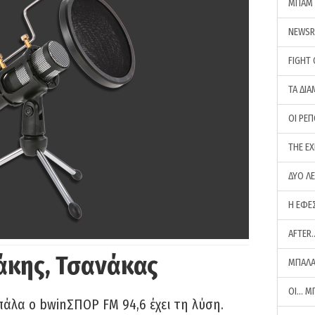
ΜΠΑΜ 
NEWS
FIGHT
ΤΑ ΔΙΑ
ΟΙ ΡΕ
THE E
ΔΥΟ Λ
Η ΕΦΕ
AFTER
άκης, Τσανάκας
ΜΠΑΛΑ
ΟΙ… Μ
πάλα ο bwinΣΠΟΡ FM 94,6 έχει τη λύση.