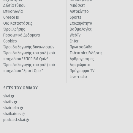
Δελτία τύπου
Μπάσκετ
Επικοινωνία
Αυτοκίνητο
Greece Is
Sports
Οικ. Καταστάσεις
Επικαιρότητα
Όροι Χρήσης
Βαθμολογίες
Προσωπικά Δεδομένα
WebTv
Cookies
Enter
Όροι διεξαγωγής διαγωνισμών
Πρωτοσέλιδα
Όροι διεξαγωγής του ραδ/κού
Τελευταίες Ειδήσεις
παιχνιδιού "ΣΠΟΡ FM Quiz"
Αρθρογραφίες
Όροι διεξαγωγής του ραδ/κού
Αφιερώματα
παιχνιδιού "Sport Quiz"
Πρόγραμμα TV
Live-radio
SITES ΤΟΥ ΟΜΙΛΟΥ
skai.gr
skaitv.gr
skairadio.gr
skaikairos.gr
podcast.skai.gr