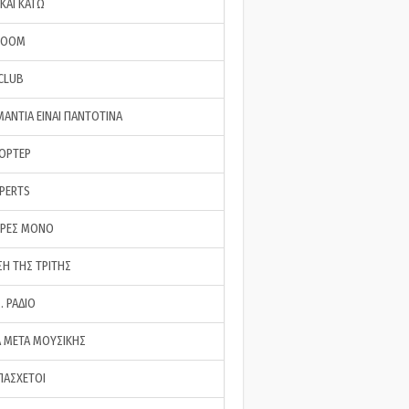
ΚΑΙ ΚΑΤΩ
ROOM
 CLUB
ΜΑΝΤΙΑ ΕΙΝΑΙ ΠΑΝΤΟΤΙΝΑ
ΠΟΡΤΕΡ
XPERTS
ΕΡΕΣ ΜΟΝΟ
ΣΗ ΤΗΣ ΤΡΙΤΗΣ
… ΡΑΔΙΟ
 ΜΕΤΑ ΜΟΥΣΙΚΗΣ
ΠΑΣΧΕΤΟΙ