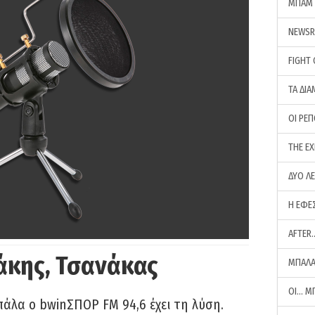
ΜΠΑΜ 
NEWS
FIGHT
ΤΑ ΔΙΑ
ΟΙ ΡΕ
THE E
ΔΥΟ Λ
Η ΕΦΕ
AFTER
άκης, Τσανάκας
ΜΠΑΛΑ
ΟΙ… Μ
πάλα ο bwinΣΠΟΡ FM 94,6 έχει τη λύση.