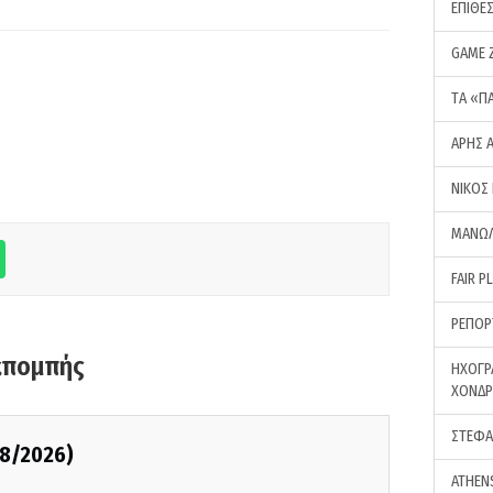
ΕΠΙΘΕ
GAME 
ΤA «Π
ΑΡΗΣ 
ΝΙΚΟΣ
ΜΑΝΩΛ
FAIR P
ΡΕΠΟΡ
κπομπής
ΗΧΟΓΡ
ΧΟΝΔ
ΣΤΕΦΑ
08/2026)
ATHEN