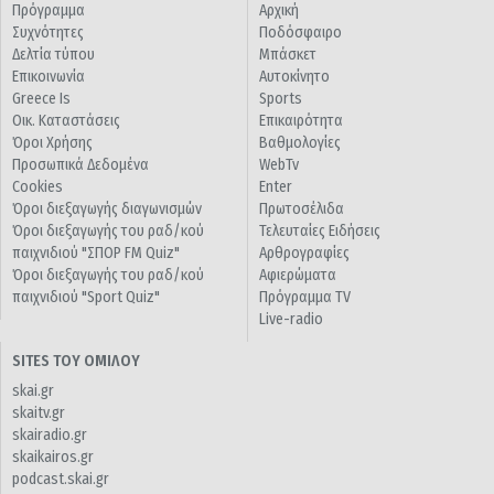
Πρόγραμμα
Αρχική
Συχνότητες
Ποδόσφαιρο
Δελτία τύπου
Μπάσκετ
Επικοινωνία
Αυτοκίνητο
Greece Is
Sports
Οικ. Καταστάσεις
Επικαιρότητα
Όροι Χρήσης
Βαθμολογίες
Προσωπικά Δεδομένα
WebTv
Cookies
Enter
Όροι διεξαγωγής διαγωνισμών
Πρωτοσέλιδα
Όροι διεξαγωγής του ραδ/κού
Τελευταίες Ειδήσεις
παιχνιδιού "ΣΠΟΡ FM Quiz"
Αρθρογραφίες
Όροι διεξαγωγής του ραδ/κού
Αφιερώματα
παιχνιδιού "Sport Quiz"
Πρόγραμμα TV
Live-radio
SITES ΤΟΥ ΟΜΙΛΟΥ
skai.gr
skaitv.gr
skairadio.gr
skaikairos.gr
podcast.skai.gr