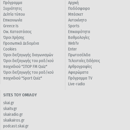
Πρόγραμμα
Αρχική
Συχνότητες
Ποδόσφαιρο
Δελτία τύπου
Μπάσκετ
Επικοινωνία
Αυτοκίνητο
Greece Is
Sports
Οικ. Καταστάσεις
Επικαιρότητα
Όροι Χρήσης
Βαθμολογίες
Προσωπικά Δεδομένα
WebTv
Cookies
Enter
Όροι διεξαγωγής διαγωνισμών
Πρωτοσέλιδα
Όροι διεξαγωγής του ραδ/κού
Τελευταίες Ειδήσεις
παιχνιδιού "ΣΠΟΡ FM Quiz"
Αρθρογραφίες
Όροι διεξαγωγής του ραδ/κού
Αφιερώματα
παιχνιδιού "Sport Quiz"
Πρόγραμμα TV
Live-radio
SITES ΤΟΥ ΟΜΙΛΟΥ
skai.gr
skaitv.gr
skairadio.gr
skaikairos.gr
podcast.skai.gr