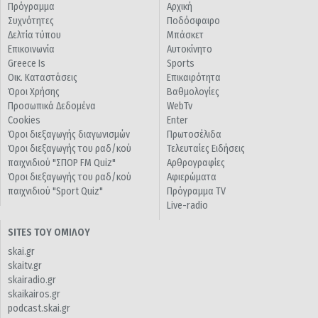
Πρόγραμμα
Αρχική
Συχνότητες
Ποδόσφαιρο
Δελτία τύπου
Μπάσκετ
Επικοινωνία
Αυτοκίνητο
Greece Is
Sports
Οικ. Καταστάσεις
Επικαιρότητα
Όροι Χρήσης
Βαθμολογίες
Προσωπικά Δεδομένα
WebTv
Cookies
Enter
Όροι διεξαγωγής διαγωνισμών
Πρωτοσέλιδα
Όροι διεξαγωγής του ραδ/κού
Τελευταίες Ειδήσεις
παιχνιδιού "ΣΠΟΡ FM Quiz"
Αρθρογραφίες
Όροι διεξαγωγής του ραδ/κού
Αφιερώματα
παιχνιδιού "Sport Quiz"
Πρόγραμμα TV
Live-radio
SITES ΤΟΥ ΟΜΙΛΟΥ
skai.gr
skaitv.gr
skairadio.gr
skaikairos.gr
podcast.skai.gr