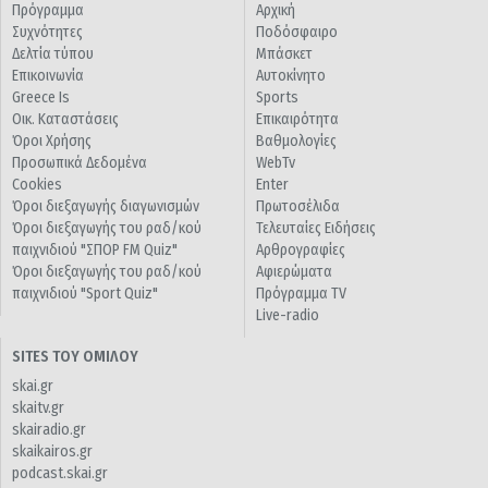
Πρόγραμμα
Αρχική
Συχνότητες
Ποδόσφαιρο
Δελτία τύπου
Μπάσκετ
Επικοινωνία
Αυτοκίνητο
Greece Is
Sports
Οικ. Καταστάσεις
Επικαιρότητα
Όροι Χρήσης
Βαθμολογίες
Προσωπικά Δεδομένα
WebTv
Cookies
Enter
Όροι διεξαγωγής διαγωνισμών
Πρωτοσέλιδα
Όροι διεξαγωγής του ραδ/κού
Τελευταίες Ειδήσεις
παιχνιδιού "ΣΠΟΡ FM Quiz"
Αρθρογραφίες
Όροι διεξαγωγής του ραδ/κού
Αφιερώματα
παιχνιδιού "Sport Quiz"
Πρόγραμμα TV
Live-radio
SITES ΤΟΥ ΟΜΙΛΟΥ
skai.gr
skaitv.gr
skairadio.gr
skaikairos.gr
podcast.skai.gr