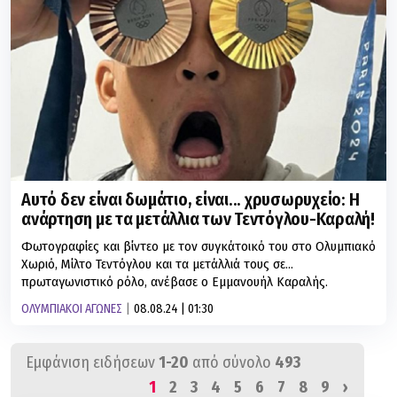
Αυτό δεν είναι δωμάτιο, είναι... χρυσωρυχείο: Η
ανάρτηση με τα μετάλλια των Τεντόγλου-Καραλή!
Φωτογραφίες και βίντεο με τον συγκάτοικό του στο Ολυμπιακό
Χωριό, Μίλτο Τεντόγλου και τα μετάλλιά τους σε...
πρωταγωνιστικό ρόλο, ανέβασε ο Εμμανουήλ Καραλής.
ΟΛΥΜΠΙΑΚΟΙ ΑΓΩΝΕΣ
08.08.24 | 01:30
Εμφάνιση ειδήσεων
1-20
από σύνολο
493
1
2
3
4
5
6
7
8
9
›