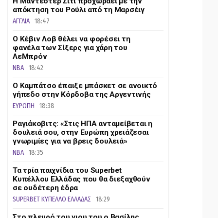
Η Μάντεστερ Σίτι προχωράει με την
απόκτηση του Ρούλι από τη Μαρσέιγ
ΑΓΓΛΙΑ
18:47
Ο Κέβιν Λοβ θέλει να φορέσει τη
φανέλα των Σίξερς για χάρη του
ΛεΜπρόν
NBA
18:42
Ο Καμπάτσο έπαιξε μπάσκετ σε ανοικτό
γήπεδο στην Κόρδοβα της Αργεντινής
ΕΥΡΩΠΗ
18:38
Ραγιάκοβιτς: «Στις ΗΠΑ ανταμείβεται η
δουλειά σου, στην Ευρώπη χρειάζεσαι
γνωριμίες για να βρεις δουλειά»
NBA
18:35
Τα τρία παιχνίδια του Superbet
Κυπέλλου Ελλάδας που θα διεξαχθούν
σε ουδέτερη έδρα
SUPERBET ΚΥΠΕΛΛΟ ΕΛΛΑΔΑΣ
18:29
Στο πλευρό του γιου του ο Βασίλης