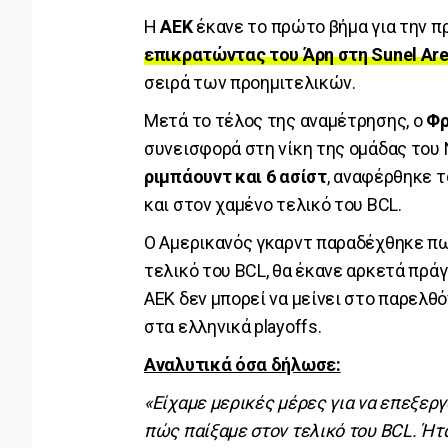
Η
ΑΕΚ
έκανε το πρώτο βήμα για την πρ
επικρατώντας του Άρη στη Sunel Ar
σειρά των προημιτελικών.
Μετά το τέλος της αναμέτρησης, ο
Φρ
συνεισφορά στη νίκη της ομάδας του
ριμπάουντ και 6 ασίστ
, αναφέρθηκε τ
και στον χαμένο τελικό του BCL.
Ο Αμερικανός γκαρντ παραδέχθηκε πως
τελικό του BCL, θα έκανε αρκετά πράγ
ΑΕΚ δεν μπορεί να μείνει στο παρελθ
στα ελληνικά playoffs.
Αναλυτικά όσα δήλωσε:
«Είχαμε μερικές μέρες για να επεξεργ
πώς παίξαμε στον τελικό του BCL. Ήτ