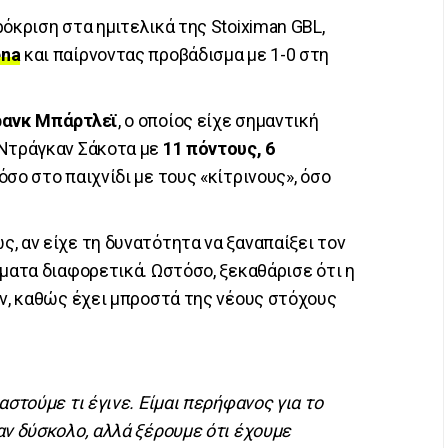
όκριση στα ημιτελικά της Stoiximan GBL,
ena
και παίρνοντας προβάδισμα με 1-0 στη
ανκ Μπάρτλεϊ
, ο οποίος είχε σημαντική
 Ντράγκαν Σάκοτα με
11 πόντους, 6
όσο στο παιχνίδι με τους «κίτρινους», όσο
, αν είχε τη δυνατότητα να ξαναπαίξει τον
ματα διαφορετικά. Ωστόσο, ξεκαθάρισε ότι η
όν, καθώς έχει μπροστά της νέους στόχους
αστούμε τι έγινε. Είμαι περήφανος για το
αν δύσκολο, αλλά ξέρουμε ότι έχουμε