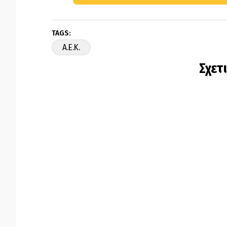
TAGS:
A.E.K.
Σχετ