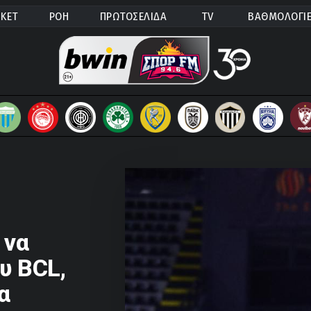
ΚΕΤ
ΡΟΗ
ΠΡΩΤΟΣΕΛΙΔΑ
TV
ΒΑΘΜΟΛΟΓΙ
 να
υ BCL,
α