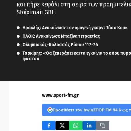
και πήρε κεφάλι στη σειρά των προημιτελι
Stoiximan GBL!
Ηρακλής: Ανακοίνωσε τον ομογενή γκαρντ Τάσο Κουκ
ΠΑΟΚ: Ανακοίνωσε Μπαζίνα τετραετίας
Ολυμπιακός-Κολοσσός Ρόδου 117-76
Τσακίρης: «Θα ξεπεράσει και τα εγκαίνια το σόου πυρ
φιέστα»
www.sport-fm.gr
Προσθέστε τον bwinΣΠΟΡ FM 94.6 ως 