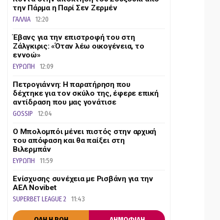
την Πάρμα η Παρί Σεν Ζερμέν
ΓΑΛΛΙΑ
12:20
Έβανς για την επιστροφή του στη
Ζάλγκιρις: «Όταν λέω οικογένεια, το
εννοώ»
ΕΥΡΩΠΗ
12:09
Πετρογιάννη: Η παρατήρηση που
δέχτηκε για τον σκύλο της, έφερε επική
αντίδραση που μας γονάτισε
GOSSIP
12:04
Ο Μπολομπόι μένει πιστός στην αρχική
του απόφαση και θα παίξει στη
Βιλερμπάν
ΕΥΡΩΠΗ
11:59
Ενίσχυσης συνέχεια με Ρισβάνη για την
ΑΕΛ Novibet
SUPERBET LEAGUE 2
11:43
ΟΛΗ Η ΡΟΗ
ΔΗΜΟΦΙΛΗ