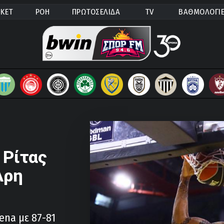
ΚΕΤ
ΡΟΗ
ΠΡΩΤΟΣΕΛΙΔΑ
TV
ΒΑΘΜΟΛΟΓΙ
 Ρίτας
Άρη
ena με 87-81