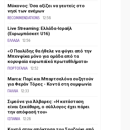
Μύκονος: Όσα αξίζει να γευτείς στο
νησί των ανέμων
RECOMMENDATIONS
12:58
Live Streaming: Ελλάδα-Ισραήλ
(Ευρωμπάσκετ U16)
ΕΛΛΑΔΑ
12:56
«Ο Παυλίδης θα ήθελε να φύγει από την
Μπενφίκα μόνο για ομάδα από τα
κορυφαία ευρωπαϊκά πρωταθλήματα»
ΠΟΡΤΟΓΑΛΙΑ
12:52
Marca: Παρί και Μπαρτσελόνα συζητούν
για Φεράν Τόρες - Κοντά στη συμφωνία
ΓΑΛΛΙΑ
12:33
Σιμεόνε για Άλβαρες: «Η κατάσταση
είναι ξεκάθαρη, ο σύλλογος έχει πάρει
την απόφασή του»
ΙΣΠΑΝΙΑ
12:28
Κοντά στην απόκτηση του Σουζούκι από