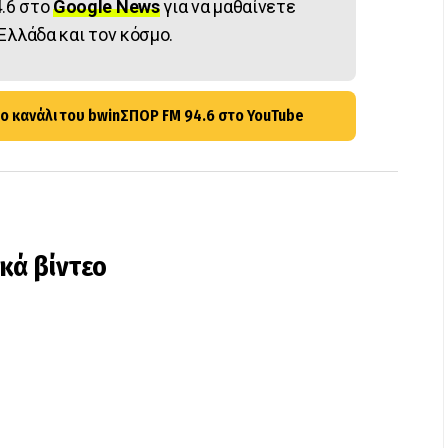
.6 στο
Google News
για να μαθαίνετε
Ελλάδα και τον κόσμο.
ο κανάλι του bwinΣΠΟΡ FM 94.6 στο YouTube
ικά βίντεο