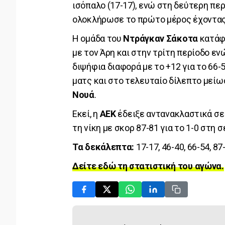
ισόπαλο (17-17), ενώ στη δεύτερη πε
ολοκλήρωσε το πρώτο μέρος έχοντας 
Η ομάδα του
Ντράγκαν Σάκοτα
κατάφε
με τον Άρη και στην τρίτη περίοδο εν
διψήφια διαφορά με το +12 για το 66-
ματς και στο τελευταίο δίλεπτο μείω
Νουά
.
Εκεί, η
ΑΕΚ
έδειξε αντανακλαστικά σε
τη νίκη με σκορ 87-81 για το 1-0 στη
Τα δεκάλεπτα:
17-17, 46-40, 66-54, 87
Δείτε εδώ τη στατιστική του αγώνα.