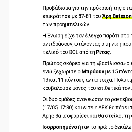
Προβάδισμα για την πρόκρισή της στα
επικράτησε με 87-81 του
Άρη Betsson
των προημιτελικών.
Η Ένωση είχε τον έλεγχο παρότι στο
αντιδράσουν, φτάνοντας στη νίκη που
τελικό του BCL από τη
Ρίτας
.
Πρώτος σκόρερ για τη «βασίλισσα» ο
ενώ ξεχώρισε ο
Μπράουν
με 15 πόντο
13 και 11 πόντους αντίστοιχα. Πολυτ
κουβαλούσε μόνος του επιθετικά τον Ά
Οι δύο ομάδες ανανέωσαν το ραντεβο
(17/05, 17:30) και είτε η ΑΕΚ θα πάρει
Άρης θα ισοφαρίσει και θα στείλει τη 
Ισορροπημένο
ήταν το πρώτο δεκάλε