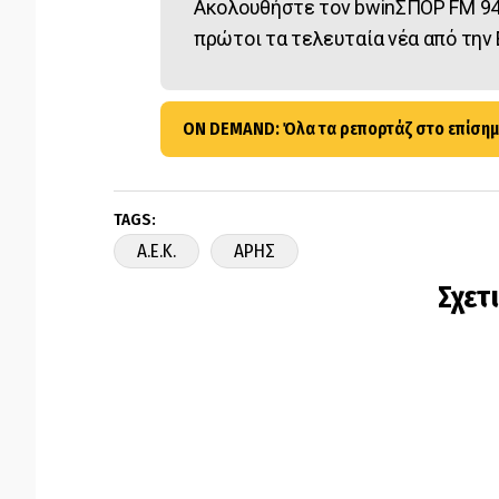
Ακολουθήστε τον bwinΣΠΟΡ FM 94
πρώτοι τα τελευταία νέα από την 
ON DEMAND: Όλα τα ρεπορτάζ στο επίσημ
TAGS:
A.E.K.
ΑΡΗΣ
Σχετ