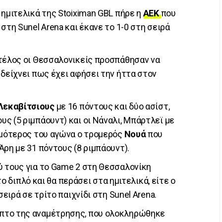
 ημιτελικά της Stoiximan GBL πήρε η
ΑΕΚ
που
στη Sunel Arena και έκανε το 1-0 στη σειρά
 τέλος οι Θεσσαλονικείς προσπάθησαν να
 δείχνει πως έχει αφήσει την ήττα στον
Λεκαβίτσιους
με 16 πόντους και δύο ασίστ,
υς (5 ριμπάουντ) και οι Νάναλι, Μπάρτλεϊ με
ιμότερος του αγώνα ο τρομερός
Νουά
που
ρη με 31 πόντους (8 ριμπάουντ).
ύ τους για το Game 2 στη Θεσσαλονίκη
 το διπλό και θα περάσει στα ημιτελικά, είτε ο
σειρά σε τρίτο παιχνίδι στη Sunel Arena.
πτο της αναμέτρησης, που ολοκληρώθηκε