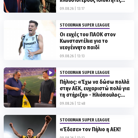
STOIXIMAN SUPER LEAGUE
Οι ευχές του ΠΑΟΚ στον
Κωνσταντέλια για το
νεογέννητο παιδί
09.08.26 | 13:13
STOIXIMAN SUPER LEAGUE
Πήλιος: «Έχω να δώσω πολλά
στην ΑΕΚ, ευχαριστώ πολύ για
τη στήριξη» - Ηλιόπουλος:
«Αυτό είναι για όσους σε
09.08.26 | 12:48
αμφισβήτησαν»
STOIXIMAN SUPER LEAGUE
«Έδεσε» τον Πήλιο η ΑΕΚ!
09.08.26 | 12:12