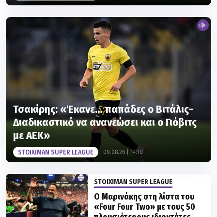
Τσακίρης: «Έκανε… παπάδες ο Βιτάλις-
Διαδικαστικό να ανανεώσει και ο Γιόβιτς
με ΑΕΚ»
STOIXIMAN SUPER LEAGUE
09.08.26 | 14:10
STOIXIMAN SUPER LEAGUE
Ο Μαρινάκης στη λίστα του
«Four Four Two» με τους 50
πλουσιότερους ιδιοκτήτες
ποδοσφαιρικών ομάδων
09.08.26 | 13:17