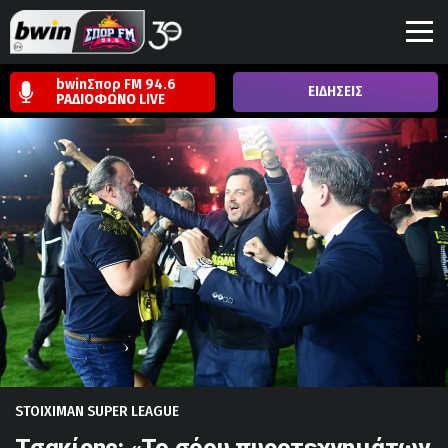
bwinΣπορ FM 94.6
ΕΙΔΗΣΕΙΣ
ΡΑΔΙΟΦΩΝΟ
LIVE
STOIXIMAN SUPER LEAGUE
Τσακίρης: «Το σόου πυροτεχνημάτων