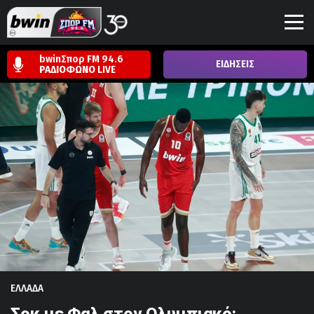
bwinΣπορ FM 94.6
ΕΙΔΗΣΕΙΣ
ΡΑΔΙΟΦΩΝΟ
LIVE
ΕΛΛΑΔΑ
Σοκ με Φαλ στον Ολυμπιακό: