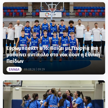
Ευρωμπάσκετ U16: Παίζει με Γεωργία και
μαθαίνει αντίπαλο στα νοκ άουτ η Εθνική
Παίδων
ΕΛΛΑΔΑ
09.08.26 | 09:29