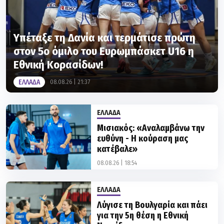
Υπέταξε τη Δανία και τερμάτισε πρώτη
στον 5ο όμιλο του Ευρωμπάσκετ U16 η
Εθνική Κορασίδων!
ΕΛΛΑΔΑ
08.08.26 | 21:37
ΕΛΛΑΔΑ
Μισιακός: «Αναλαμβάνω την
ευθύνη - Η κούραση μας
κατέβαλε»
08.08.26 | 18:54
ΕΛΛΑΔΑ
Λύγισε τη Βουλγαρία και πάει
για την 5η θέση η Εθνική