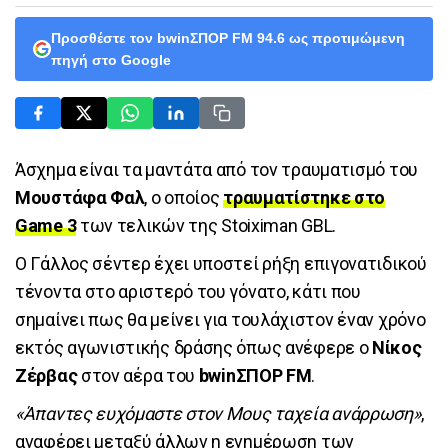
Προσθέστε τον bwinΣΠΟΡ FM 94.6 ως προτιμώμενη
πηγή στο Google
Άσχημα είναι τα μαντάτα από τον τραυματισμό του
Μουστάφα Φαλ
, ο οποίος
τραυματίστηκε στο
Game 3
των τελικών της Stoiximan GBL.
Ο Γάλλος σέντερ έχει υποστεί ρήξη επιγονατιδικού
τένοντα στο αριστερό του γόνατο, κάτι που
σημαίνει πως θα μείνει για τουλάχιστον έναν χρόνο
εκτός αγωνιστικής δράσης όπως ανέφερε ο
Νίκος
Ζέρβας
στον αέρα του
bwinΣΠΟΡ FM
.
«Άπαντες ευχόμαστε στον Μους ταχεία ανάρρωση»
,
αναφέρει μεταξύ άλλων η ενημέρωση των