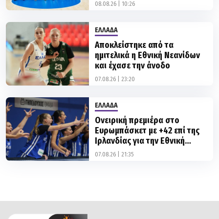
08.08.26 | 10:26
ΕΛΛΑΔΑ
Αποκλείστηκε από τα
ημιτελικά η Εθνική Νεανίδων
και έχασε την άνοδο
07.08.26 | 23:20
ΕΛΛΑΔΑ
Ονειρική πρεμιέρα στο
Ευρωμπάσκετ με +42 επί της
Ιρλανδίας για την Εθνική
Κορασίδων!
07.08.26 | 21:35