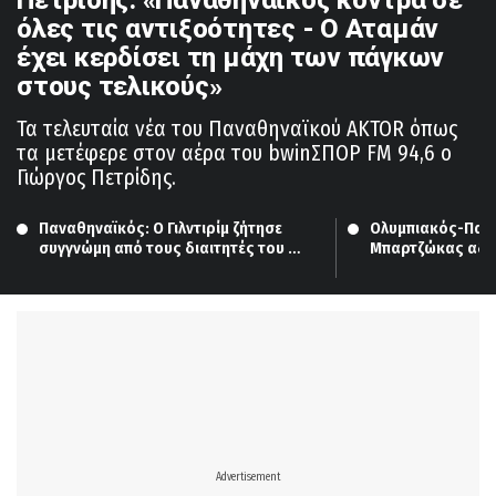
όλες τις αντιξοότητες - Ο Αταμάν
έχει κερδίσει τη μάχη των πάγκων
στους τελικούς»
Τα τελευταία νέα του Παναθηναϊκού AKTOR όπως
τα μετέφερε στον αέρα του bwinΣΠΟΡ FM 94,6 ο
Γιώργος Πετρίδης.
Παναθηναϊκός: Ο Γιλντιρίμ ζήτησε 
Ολυμπιακός-Πανα
συγγνώμη από τους διαιτητές του 
Μπαρτζώκας αδικ
Game 3 των τελικών
ρόστερ και ο Ατα