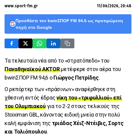
www.sport-fm.gr
11/06/2026, 20:48
Προσθέστε τον bwinΣΠΟΡ FM 94.6 ως προτιμώμενη
πηγή στο Google
Τα τελευταία νέα από το «στρατόπεδο» του
Παναθηναϊκού AKTOR
μετέφερε στον αέρα του
bwinΣΠΟΡ FM 94,6 ο
Γιώργος Πετρίδης
.
Ο ρεπόρτερ των «πράσινων» αναφέρθηκε στη
χθεσινή εντός έδρας
νίκη του «τριφυλλιού» επί
του Ολυμπιακού
για το 2-2 στους τελικούς της
Stoiximan GBL, κάνοντας ειδική μνεία στην πολύ
καλή εμφάνιση της
τριάδας Χέιζ-Ντέιβις, Σορτς
και Τολιόπουλου
.