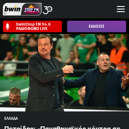
bwinΣπορ FM 94.6
ΕΙΔΗΣΕΙΣ
ΡΑΔΙΟΦΩΝΟ
LIVE
ΕΛΛΑΔΑ
Πετρίδης: «Παναθηναϊκός κόντρα σε