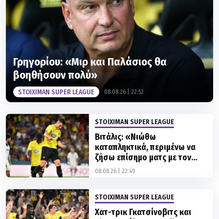
Γρηγορίου: «Μιρ και Παλάσιος θα
βοηθήσουν πολύ»
STOIXIMAN SUPER LEAGUE
08.08.26 | 22:52
STOIXIMAN SUPER LEAGUE
Βιτάλις: «Νιώθω
καταπληκτικά, περιμένω να
ζήσω επίσημο ματς με τον
κόσμο εδώ»
08.08.26 | 22:49
STOIXIMAN SUPER LEAGUE
Χατ-τρικ Γκατσίνοβιτς και
show Βιτάλις στην Allwyn
Arena: Τα highlights της