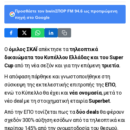
Προσθέστε τον bwinΣΠΟΡ FM 94.6 ως προτιμώμενη
πηγή στο Google
Ο
όμιλος ΣΚΑΪ
απέκτησε τα
τηλεοπτικά
δικαιώματα του Κυπέλλου Ελλάδας και του Super
Cup
από τη νέα σεζόν και για την επόμενη
τριετία
.
Η απόφαση πάρθηκε και γνωστοποιήθηκε στη
σύσκεψη της εκτελεστικής επιτροπής της
ΕΠΟ
,
ενώ το Κύπελλο θα έχει και
νέα ονομασία
, μετά το
νέο deal με τη στοιχηματική εταιρία
Superbet
.
Από την ΕΠΟ τονίζεται πως τα
δύο deals
θα φέρουν
σχεδόν 300% αύξηση εσόδων από τα τηλεοπτικά και
περίπου 145% από την ονοματοδοσία του θεσμού.