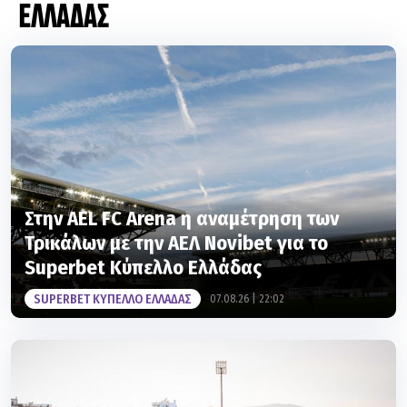
Στην AEL FC Arena η αναμέτρηση των
Τρικάλων με την ΑΕΛ Novibet για το
Superbet Κύπελλο Ελλάδας
SUPERBET ΚΥΠΕΛΛΟ ΕΛΛΑΔΑΣ
07.08.26 | 22:02