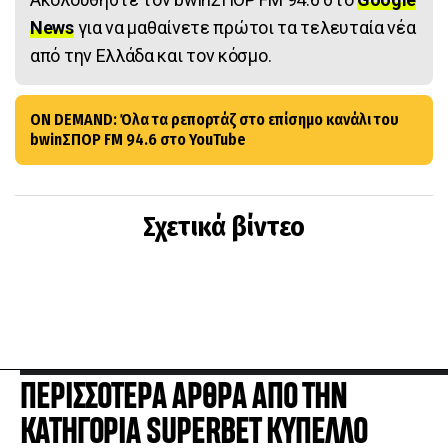
News
για να μαθαίνετε πρώτοι τα τελευταία νέα
από την Ελλάδα και τον κόσμο.
ON DEMAND: Όλα τα ρεπορτάζ στο επίσημο κανάλι του
bwinΣΠΟΡ FM 94.6 στο YouTube
Σχετικά βίντεο
ΠΕΡΙΣΣΟΤΕΡΑ ΑΡΘΡΑ ΑΠΟ ΤΗΝ
ΚΑΤΗΓΟΡΙΑ SUPERBET ΚΥΠΕΛΛΟ
ΕΛΛΑΔΑΣ