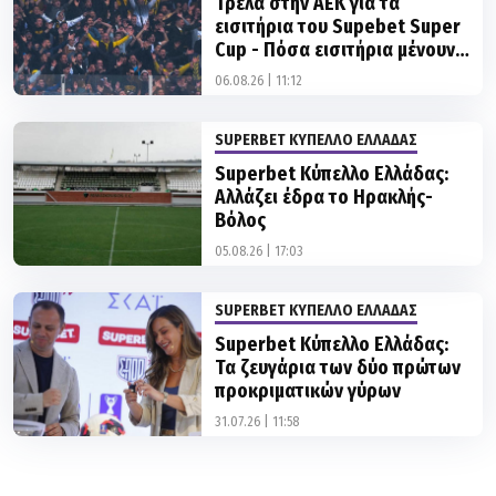
Cup - Πόσα εισιτήρια μένουν
απούλητα
06.08.26 | 11:12
SUPERBET ΚΥΠΕΛΛΟ ΕΛΛΑΔΑΣ
Superbet Κύπελλο Ελλάδας:
Αλλάζει έδρα το Ηρακλής-
Βόλος
05.08.26 | 17:03
SUPERBET ΚΥΠΕΛΛΟ ΕΛΛΑΔΑΣ
Superbet Κύπελλο Ελλάδας:
Τα ζευγάρια των δύο πρώτων
προκριματικών γύρων
31.07.26 | 11:58