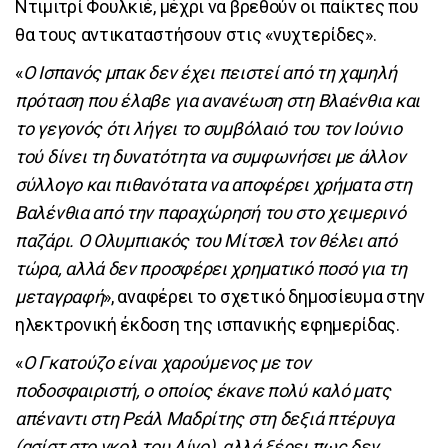
Ντιμιτρί Φουλκιέ, μέχρι να βρεθούν οι παίκτες που
θα τους αντικαταστήσουν στις «νυχτερίδες».
«
Ο Ισπανός μπακ δεν έχει πειστεί από τη χαμηλή
πρόταση που έλαβε για ανανέωση στη Βλαένθια και
το γεγονός ότι λήγει το συμβόλαιό του τον Ιούνιο
τού δίνει τη δυνατότητα να συμφωνήσει με άλλον
σύλλογο και πιθανότατα να αποφέρει χρήματα στη
Βαλένθια από την παραχώρησή του στο χειμερινό
παζάρι. Ο Ολυμπιακός του Μίτσελ τον θέλει από
τώρα, αλλά δεν προσφέρει χρηματικό ποσό για τη
μεταγραφή
», αναφέρει το σχετικό δημοσίευμα στην
ηλεκτρονική έκδοση της ισπανικής εφημερίδας.
«
Ο Γκατούζο είναι χαρούμενος με τον
ποδοσφαιριστή, ο οποίος έκανε πολύ καλό ματς
απέναντι στη Ρεάλ Μαδρίτης στη δεξιά πτέρυγα
(ασίστ στο γκολ του Λίνο), αλλά ξέρει πως δεν