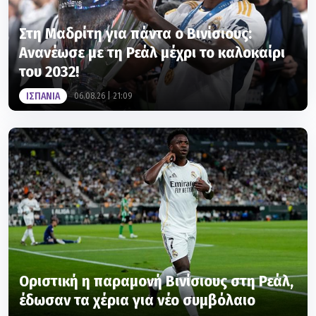
Στη Μαδρίτη για πάντα ο Βινίσιους:
Ανανέωσε με τη Ρεάλ μέχρι το καλοκαίρι
του 2032!
ΙΣΠΑΝΙΑ
06.08.26 | 21:09
Οριστική η παραμονή Βινίσιους στη Ρεάλ,
έδωσαν τα χέρια για νέο συμβόλαιο
ΙΣΠΑΝΙΑ
06.08.26 | 20:45