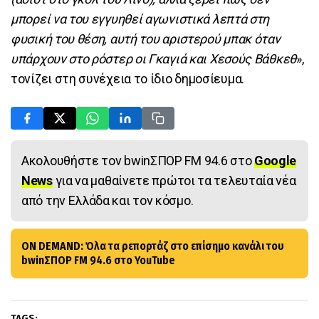
μπορεί να του εγγυηθεί αγωνιστικά λεπτά στη
φυσική του θέση, αυτή του αριστερού μπακ όταν
υπάρχουν στο ρόστερ οι Γκαγιά και Χεσούς Βάθκεθ
»,
τονίζει στη συνέχεια το ίδιο δημοσίευμα.
Ακολουθήστε τον bwinΣΠΟΡ FM 94.6 στο
Google
News
για να μαθαίνετε πρώτοι τα τελευταία νέα
από την Ελλάδα και τον κόσμο.
ON DEMAND: Όλα τα ρεπορτάζ στο επίσημο κανάλι του
bwinΣΠΟΡ FM 94.6 στο YouTube
TAGS: