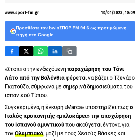
www.sport-fm.gr
13/01/2023, 10:09
Προσθέστε τον bwinΣΠΟΡ FM 94.6 ως προτιμώμενη
πηγή στο Google
«Στοπ» στην ενδεχόμενη
παραχώρηση του Τόνι
Λάτο από την Βαλένθια
φέρεται να βάζει ο Τζενάρο
Γκατούζο, σύμφωνα με σημερινά δημοσιεύματα του
ισπανικού Τύπου.
Συγκεκριμένα, η έγκυρη «Marca» υποστηρίζει πως
ο
Ιταλός προπονητής «μπλοκάρει» την αποχώρηση
του Ισπανού αμυντικού
που ακούγεται έντονα για
τον
Ολυμπιακό
, μαζί με τους Χεσούς Βάσκες και