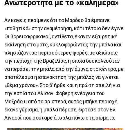
Ανωτερότητα με το «καλημέρα»
Αν κανείς περίμενε ότι το Μαρόκο θα έμπαινε
«παθητικά» στην αναμέτρηση, κάτι τέτοιο δεν έγινε.
Οι βορειοαφρικανοί, αντίθετα, έκαναν εξαιρετική
εκκίνηση στο ματς, κυκλοφορώντας την μπάλα και
πλησιάζοντας περισσότερες φορές, με αξιώσεις
την περιοχή της Βραζιλίας, η οποία δυσκολευόταν
να περάσει την μπάλα από την άμυνα στο κέντρο, με
αποτέλεσμα η επανάκτηση της μπάλας να γίνεται
«θέμα χρόνου». Στο 6’ ήρθε και η πρώτη απειλή για
την εστία του Άλισον. Φοβερή ενέργεια του
Μαζράουι από τα αριστερά, αυτός μπήκε περιοχή,
έκανε γύρισμα, η μπάλα πέρασε, έφτασε στον Ελ
Αϊναουΐ που σούταρε άτσαλα πάνω στα σώματα.