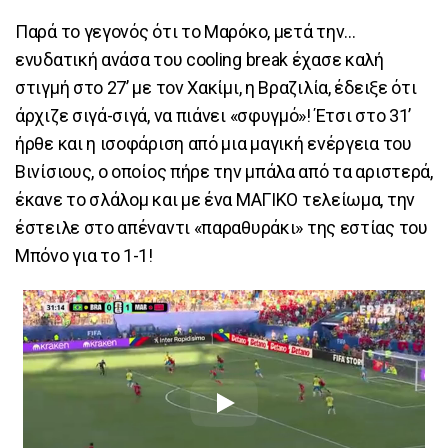
Παρά το γεγονός ότι το Μαρόκο, μετά την…
ενυδατική ανάσα του cooling break έχασε καλή
στιγμή στο 27’ με τον Χακίμι, η Βραζιλία, έδειξε ότι
άρχιζε σιγά-σιγά, να πιάνει «σφυγμό»! Έτσι στο 31’
ήρθε και η ισοφάριση από μια μαγική ενέργεια του
Βινίσιους, ο οποίος πήρε την μπάλα από τα αριστερά,
έκανε το σλάλομ και με ένα ΜΑΓΙΚΟ τελείωμα, την
έστειλε στο απέναντι «παραθυράκι» της εστίας του
Μπόνο για το 1-1!