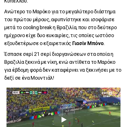
Κυπέλλου.
Ανώτερο το Μαρόκο για το μεγαλύτερο διάστημα
του πρώτου μέρους, αφυπνίστηκε και ισοφάρισε
μετά το cooling break η Βραζιλία, που στο δεύτερο
ημίχρονο είχε δυο ευκαιρίες, τις οποίες ωστόσο
εξουδετέρωσε ο εξαιρετικός
Γιασίν Μπόνο
.
Έσπασε σερί 21 σερί διοργανώσεων στα οποία η
Βραζιλία ξεκινά με νίκη, ενώ αντίθετα το Μαρόκο
για έβδομη φορά δεν καταφέρνει να ξεκινήσει με το
δεξί σε ένα Μουντιάλ!