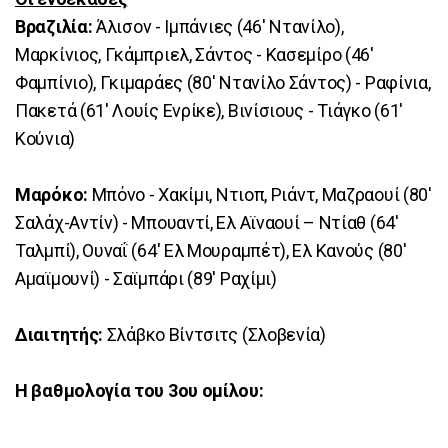
Βραζιλία:
Άλισον - Ιμπάνιες (46' Ντανίλο),
Μαρκίνιος, Γκάμπριελ, Σάντος - Κασεμίρο (46'
Φαμπίνιο), Γκιμαράες (80' Ντανίλο Σάντος) - Ραφίνια,
Πακετά (61' Λουίς Ενρίκε), Βινίσιους - Τιάγκο (61'
Κούνια)
Μαρόκο:
Μπόνο - Χακίμι, Ντιοπ, Ριάντ, Μαζραουί (80'
Σαλάχ-Αντίν) - Μπουαντί, Ελ Αϊναουί – Ντίαθ (64'
Ταλμπί), Ουναΐ (64' Ελ Μουραμπέτ), Ελ Κανούς (80'
Αμαϊμουνί) - Σαϊμπάρι (89' Ραχίμι)
Διαιτητής:
Σλάβκο Βίντσιτς (Σλοβενία)
H βαθμολογία του 3ου ομίλου: