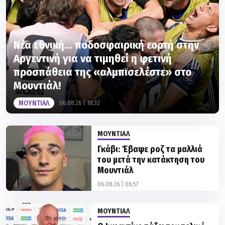
Νέα εθνική… ποδοσφαιρική εορτή στην
Αργεντινή για να τιμηθεί η φετινή
προσπάθεια της «αλμπισελέστε» στο
Μουντιάλ!
ΜΟΥΝΤΙΑΛ
06.08.26 | 18:32
ΜΟΥΝΤΙΑΛ
Γκάβι: Έβαψε ροζ τα μαλλιά
του μετά την κατάκτηση του
Μουντιάλ
06.08.26 | 06:57
ΜΟΥΝΤΙΑΛ