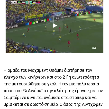
Η ομάδα του Μοχάμεντ Ουάμπι διατήρησε τον
έλεγχο των κινήσεων και στο 21’ η ανωτερότητά
της μετουσιώθηκε σε γκολ. Ήταν μια πολύ ωραία
πάσα του Ελ Αϊνάουϊ στην πλάτη της άμυνας, με τον
Σαϊμπάρι να κινείται ανάμεσα στα στόπερ και να
βρίσκεται σε σωστό σημείο. Ο άσος της Αϊντχόφεν