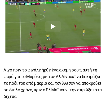
Λίγο πριν το φινάλε ήρθε ένα ακόμη σουτ, αυτή τη
φορά για το Μαρόκο, με τον Αλ Αϊνάουϊ να δοκιμάζει
το πόδι του από μακριά και τον Άλισον να αποκρούει
σε διπλό χρόνο, πριν ο Ελ Μαϊμουνί την σπρώξει στα
δίχτυα.