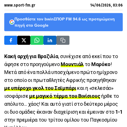
www.sport-fm.gr
14/06/2026, 03:06
Προσθέστε τον bwinΣΠΟΡ FM 94.6 ως προτιμώμενη
πηγή στο Google
Κακή αρχή για Βραζιλία
, συνέχισε από εκεί που το
άφησε στο προηγούμενο
Μουντιάλ
το
Μαρόκο
!
Μετά από ένα πολλά υποσχόμενο πρώτο ημίχρονο
στο οποίο οι πρωταθλητές Αφρικής προηγήθηκαν
με υπέροχο γκολ του Σαϊμπάρι
και η «σελεσάο»
ισοφάρισε
με μαγικό τέρμα του Βινίσιους
ήρθε το
απόλυτο... χάος! Και αυτό γιατί στο δεύτερο μέρος
οι δυο ομάδες έκαναν διαχείριση και έμειναν στο
1-1
στην πρεμιέρα του τρίτου ομίλου του Παγκοσμίου