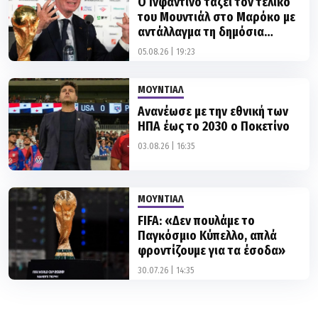
Ο Ινφαντίνο τάζει τον τελικό
του Μουντιάλ στο Μαρόκο με
αντάλλαγμα τη δημόσια
στήριξη της ομοσπονδίας
05.08.26 | 19:23
ΜΟΥΝΤΙΑΛ
Ανανέωσε με την εθνική των
ΗΠΑ έως το 2030 ο Ποκετίνο
03.08.26 | 16:35
ΜΟΥΝΤΙΑΛ
FIFA: «Δεν πουλάμε το
Παγκόσμιο Κύπελλο, απλά
φροντίζουμε για τα έσοδα»
30.07.26 | 14:35