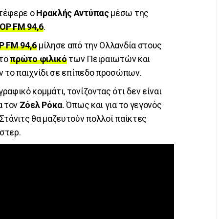
τέφερε ο
Ηρακλής Αντύπας
μέσω της
ΟΡ FM 94,6
.
Ρ FM 94,6
μίλησε από την Ολλανδία στους
 το
πρώτο φιλικό
των Πειραιωτών και
ν το παιχνίδι σε επίπεδο προσώπων.
ραφικό κομμάτι, τονίζοντας ότι δεν είναι
α τον
Ζόελ Ρόκα
. Όπως και για το γεγονός
Στάνιτς θα μαζευτούν πολλοί παίκτες
στερ.