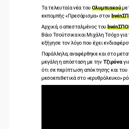
Τα τελευταία νέα του
Ολυμπιακού
με
εκπομπής «Πρεσάρισμα» στον
bwinΣΠ
Αρχικά, ο απεσταλμένος του
bwinΣΠΟ
Βάιο Τσούτσικα και Μιχάλη Τσόχο για
εξήγησε τον λόγο που έχει ενδιαφέρο
Παράλληλα, αναφέρθηκε και στο μεταγ
μεγάλη η απόσταση με την
Τζιρόνα
γι
ότι σε περίπτωση απόκτησης και του 
μεσοεπιθετικά στο «ερυθρόλευκο» ρό