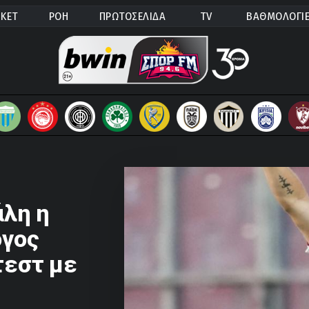
ΚΕΤ
ΡΟΗ
ΠΡΩΤΟΣΕΛΙΔΑ
TV
ΒΑΘΜΟΛΟΓΙ
άλη η
όγος
τεστ με