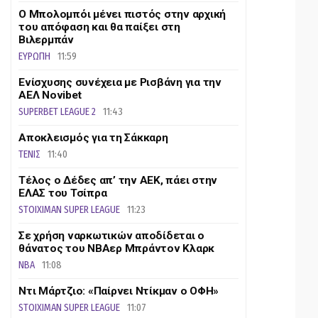
Ο Μπολομπόι μένει πιστός στην αρχική
του απόφαση και θα παίξει στη
Βιλερμπάν
ΕΥΡΩΠΗ
11:59
Ενίσχυσης συνέχεια με Ρισβάνη για την
ΑΕΛ Novibet
SUPERBET LEAGUE 2
11:43
Αποκλεισμός για τη Σάκκαρη
ΤΕΝΙΣ
11:40
Τέλος ο Δέδες απ’ την ΑΕΚ, πάει στην
ΕΛΑΣ του Τσίπρα
STOIXIMAN SUPER LEAGUE
11:23
Σε χρήση ναρκωτικών αποδίδεται ο
θάνατος του ΝΒΑερ Μπράντον Κλαρκ
NBA
11:08
Ντι Μάρτζιο: «Παίρνει Ντίκμαν ο ΟΦΗ»
STOIXIMAN SUPER LEAGUE
11:07