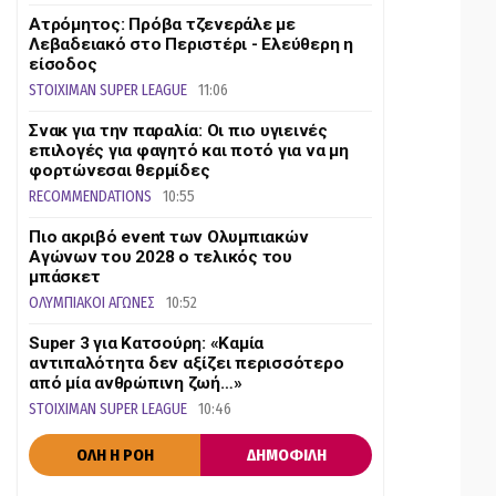
Ατρόμητος: Πρόβα τζενεράλε με
Λεβαδειακό στο Περιστέρι - Ελεύθερη η
είσοδος
STOIXIMAN SUPER LEAGUE
11:06
Σνακ για την παραλία: Οι πιο υγιεινές
επιλογές για φαγητό και ποτό για να μη
φορτώνεσαι θερμίδες
RECOMMENDATIONS
10:55
Πιο ακριβό event των Ολυμπιακών
Αγώνων του 2028 ο τελικός του
μπάσκετ
ΟΛΥΜΠΙΑΚΟΙ ΑΓΩΝΕΣ
10:52
Super 3 για Κατσούρη: «Καμία
αντιπαλότητα δεν αξίζει περισσότερο
από μία ανθρώπινη ζωή…»
STOIXIMAN SUPER LEAGUE
10:46
ΟΛΗ Η ΡΟΗ
ΔΗΜΟΦΙΛΗ