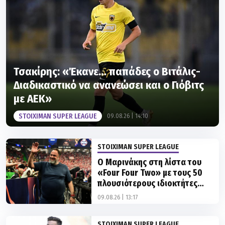
Τσακίρης: «Έκανε… παπάδες ο Βιτάλις-
Διαδικαστικό να ανανεώσει και ο Γιόβιτς
με ΑΕΚ»
STOIXIMAN SUPER LEAGUE
09.08.26 | 14:10
STOIXIMAN SUPER LEAGUE
Ο Μαρινάκης στη λίστα του
«Four Four Two» με τους 50
πλουσιότερους ιδιοκτήτες
ποδοσφαιρικών ομάδων
09.08.26 | 13:17
STOIXIMAN SUPER LEAGUE