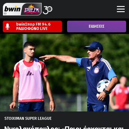
bwinΣπορ FM 94.6
ΕΙΔΗΣΕΙΣ
ΡΑΔΙΟΦΩΝΟ
LIVE
STOIXIMAN SUPER LEAGUE
Νικολακόπουλος: «Ποιοι έρχονται και