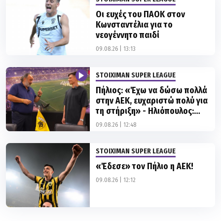
Οι ευχές του ΠΑΟΚ στον
Κωνσταντέλια για το
νεογέννητο παιδί
09.08.26 | 13:13
STOIXIMAN SUPER LEAGUE
Πήλιος: «Έχω να δώσω πολλά
στην ΑΕΚ, ευχαριστώ πολύ για
τη στήριξη» - Ηλιόπουλος:
«Αυτό είναι για όσους σε
09.08.26 | 12:48
αμφισβήτησαν»
STOIXIMAN SUPER LEAGUE
«Έδεσε» τον Πήλιο η ΑΕΚ!
09.08.26 | 12:12