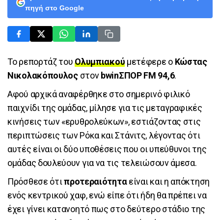
πηγή στο Google
Το ρεπορτάζ του
Ολυμπιακού
μετέφερε ο
Κώστας
Νικολακόπουλος
στον
bwinΣΠΟΡ FM 94,6
.
Αφού αρχικά αναφέρθηκε στο σημερινό φιλικό
παιχνίδι της ομάδας, μίλησε για τις μεταγραφικές
κινήσεις των «ερυθρολεύκων», εστιάζοντας στις
περιπτώσεις των Ρόκα και Στάνιτς, λέγοντας ότι
αυτές είναι οι δύο υποθέσεις που οι υπεύθυνοι της
ομάδας δουλεύουν για να τις τελειώσουν άμεσα.
Πρόσθεσε ότι
προτεραιότητα
είναι και η απόκτηση
ενός κεντρικού χαφ, ενώ είπε ότι ήδη θα πρέπει να
έχει γίνει κατανοητό πως στο δεύτερο στάδιο της