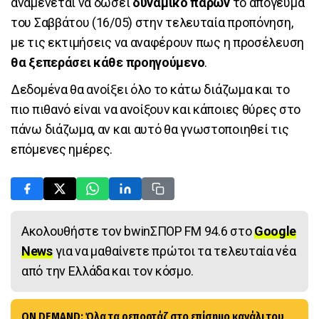
αναμένεται να δώσει
δυναμικό παρών
το απόγευμα
του Σαββάτου (16/05) στην τελευταία προπόνηση,
με τις εκτιμήσεις να αναφέρουν πως η προσέλευση
θα ξεπεράσει κάθε προηγούμενο
.
Δεδομένα θα ανοίξει όλο το κάτω διάζωμα και το
πιο πιθανό είναι να ανοίξουν και κάποιες θύρες στο
πάνω διάζωμα, αν και αυτό θα γνωστοποιηθεί τις
επόμενες ημέρες.
Ακολουθήστε τον bwinΣΠΟΡ FM 94.6 στο
Google
News
για να μαθαίνετε πρώτοι τα τελευταία νέα
από την Ελλάδα και τον κόσμο.
ON DEMAND: Όλα τα ρεπορτάζ στο επίσημο κανάλι του