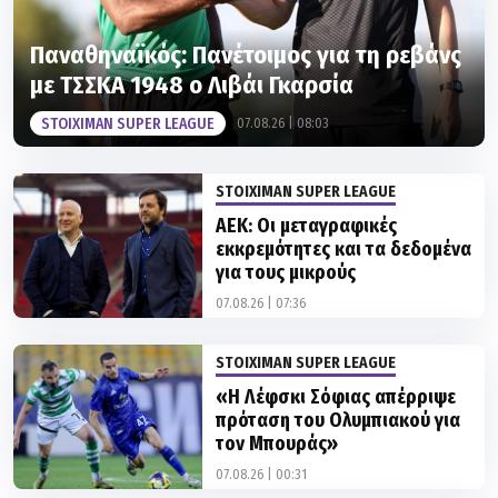
Παναθηναϊκός: Πανέτοιμος για τη ρεβάνς
με ΤΣΣΚΑ 1948 ο Λιβάι Γκαρσία
STOIXIMAN SUPER LEAGUE
07.08.26 | 08:03
STOIXIMAN SUPER LEAGUE
ΑΕΚ: Οι μεταγραφικές
εκκρεμότητες και τα δεδομένα
για τους μικρούς
07.08.26 | 07:36
STOIXIMAN SUPER LEAGUE
«Η Λέφσκι Σόφιας απέρριψε
πρόταση του Ολυμπιακού για
τον Μπουράς»
07.08.26 | 00:31
STOIXIMAN SUPER LEAGUE