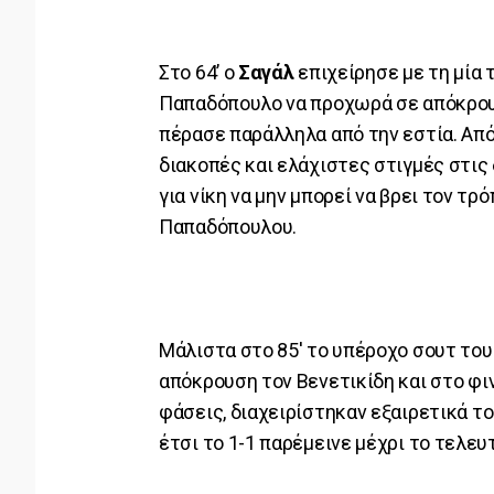
Στο 64’ ο
Σαγάλ
επιχείρησε με τη μία 
Παπαδόπουλο να προχωρά σε απόκρουσ
πέρασε παράλληλα από την εστία. Από 
διακοπές και ελάχιστες στιγμές στις 
για νίκη να μην μπορεί να βρει τον τρ
Παπαδόπουλου.
Μάλιστα στο 85' το υπέροχο σουτ το
απόκρουση τον Βενετικίδη και στο φι
φάσεις, διαχειρίστηκαν εξαιρετικά τ
έτσι το 1-1 παρέμεινε μέχρι το τελευ