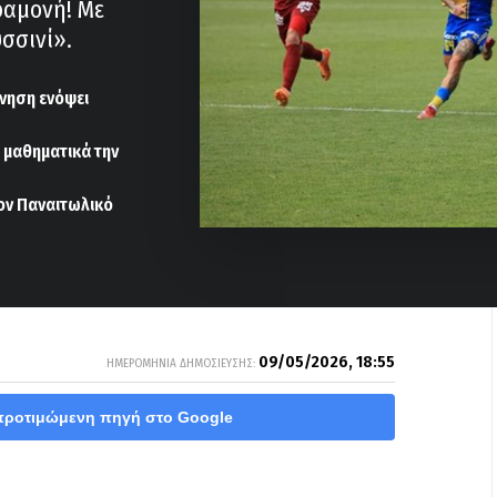
ραμονή! Με
σσινί».
νηση ενόψει
 μαθηματικά την
ον Παναιτωλικό
09/05/2026, 18:55
ΗΜΕΡΟΜΗΝΙΑ ΔΗΜΟΣΙΕΥΣΗΣ:
προτιμώμενη πηγή στο Google