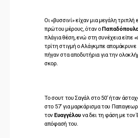
Οι «βυσσινί» είχαν μια μεγάλη τριπλή
πρώτου μέρους, όταν ο
Παπαδόπουλ
πλάγια θέση, ενώ στη συνέχεια είπε «
τρίτη στιγμή ο Αλάγκμπε απομάκρυνε τ
πήγαν στα αποδυτήρια για την ολοκλ
σκορ.
Το σουτ του Σαγάλ στο 50’ ήταν άστοχ
στο 57’ για μαρκάρισμα του Παπαγεω
τον
Ευαγγέλου
να δει τη φάση με τον 
απόφασή του.