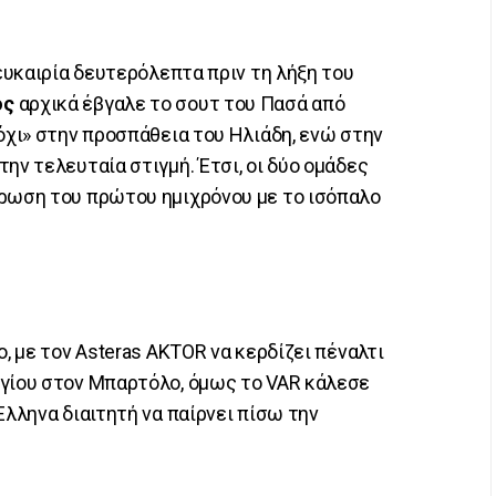
 ευκαιρία δευτερόλεπτα πριν τη λήξη του
ος
αρχικά έβγαλε το σουτ του Πασά από
όχι» στην προσπάθεια του Ηλιάδη, ενώ στην
ην τελευταία στιγμή. Έτσι, οι δύο ομάδες
ήρωση του πρώτου ημιχρόνου με το ισόπαλο
ο, με τον Asteras AKTOR να κερδίζει πέναλτι
ργίου στον Μπαρτόλο, όμως το VAR κάλεσε
Έλληνα διαιτητή να παίρνει πίσω την