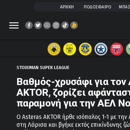
ΑΡΧΙΚΗ
ΠΟΔΟΣΦΑΙΡΟ
ΜΠΑΣ
STOIXIMAN SUPER LEAGUE
Βαθμός-χρυσάφι για τον 
AKTOR, ζορίζει αφάντασ
παραμονή για την ΑΕΛ No
Ο Asteras AKTOR ήρθε ισόπαλος 1-1 με την 
στη Λάρισα και βγήκε εκτός επικίνδυνης ζώ