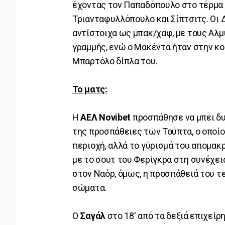
έχοντας τον Παπαδόπουλο στο τέρμα 
Τριανταφυλλόπουλο και Σίπτσιτς. Οι Δ
αντίστοιχα ως μπακ/χαφ, με τους Αλμ
γραμμής, ενώ ο Μακέντα ήταν στην κο
Μπαρτόλο δίπλα του.
Το ματς:
Η
ΑΕΛ Novibet
προσπάθησε να μπει δυ
της προσπάθειες των Τούπτα, ο οποίο
περιοχή, αλλά το γύρισμά του απομακ
με το σουτ του Φερίγκρα στη συνέχει
στον Ναόρ, όμως, η προσπάθειά του τ
σώματα.
Ο
Σαγάλ
στο 18' από τα δεξιά επιχεί