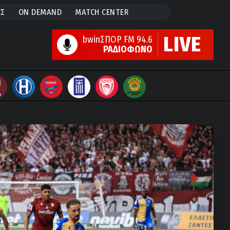
ΕΣ
ON DEMAND
MATCH CENTER
LIVE
bwinΣΠΟΡ FM 94.6
ΡΑΔΙΟΦΩΝΟ