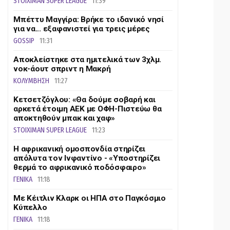
STOIXIMAN SUPER LEAGUE
11:39
Μπέττυ Μαγγίρα: Βρήκε το ιδανικό νησί
για να... εξαφανιστεί για τρεις μέρες
GOSSIP
11:31
Αποκλείστηκε στα ημιτελικά των 3χλμ.
νοκ-άουτ σπριντ η Μακρή
ΚΟΛΥΜΒΗΣΗ
11:27
Κετσετζόγλου: «Θα δούμε σοβαρή και
αρκετά έτοιμη ΑΕΚ με ΟΦΗ-Πιστεύω θα
αποκτηθούν μπακ και χαφ»
STOIXIMAN SUPER LEAGUE
11:23
Η αφρικανική ομοσπονδία στηρίζει
απόλυτα τον Ινφαντίνο - «Υποστηρίζει
θερμά το αφρικανικό ποδόσφαιρο»
ΓΕΝΙΚΑ
11:18
Με Κέιτλιν Κλαρκ οι ΗΠΑ στο Παγκόσμιο
Κύπελλο
ΓΕΝΙΚΑ
11:18