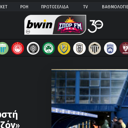
ΚΕΤ
ΡΟΗ
ΠΡΩΤΟΣΕΛΙΔΑ
TV
ΒΑΘΜΟΛΟΓΙ
ωστή
εζόν»