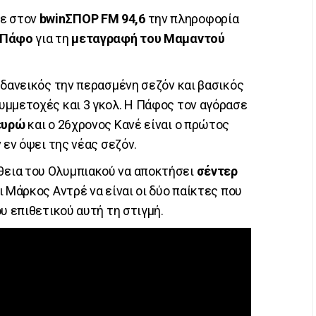
ε στον
bwinΣΠΟΡ FM 94,6
την πληροφορία
Πάφο
για τη
μεταγραφή του Μαμαντού
 δανεικός την περασμένη σεζόν και βασικός
υμμετοχές και 3 γκολ. Η Πάφος τον αγόρασε
 ευρώ
και ο 26χρονος Κανέ είναι ο πρώτος
 εν όψει της νέας σεζόν.
εια του Ολυμπιακού να αποκτήσει
σέντερ
ι Μάρκος Αντρέ να είναι οι δύο παίκτες που
υ επιθετικού αυτή τη στιγμή.