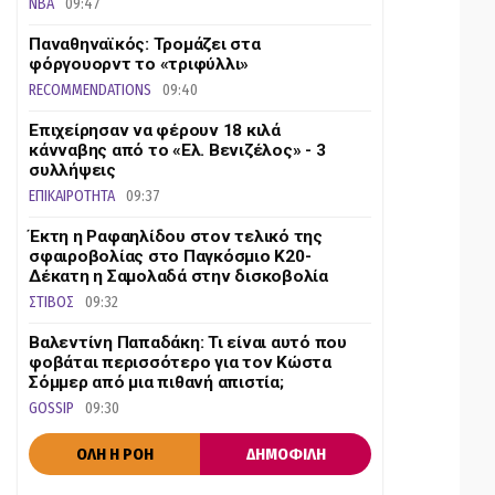
NBA
09:47
Παναθηναϊκός: Τρομάζει στα
φόργουορντ το «τριφύλλι»
RECOMMENDATIONS
09:40
Επιχείρησαν να φέρουν 18 κιλά
κάνναβης από το «Ελ. Βενιζέλος» - 3
συλλήψεις
ΕΠΙΚΑΙΡΟΤΗΤΑ
09:37
Έκτη η Ραφαηλίδου στον τελικό της
σφαιροβολίας στο Παγκόσμιο Κ20-
Δέκατη η Σαμολαδά στην δισκοβολία
ΣΤΙΒΟΣ
09:32
Βαλεντίνη Παπαδάκη: Τι είναι αυτό που
φοβάται περισσότερο για τον Κώστα
Σόμμερ από μια πιθανή απιστία;
GOSSIP
09:30
ΟΛΗ Η ΡΟΗ
ΔΗΜΟΦΙΛΗ