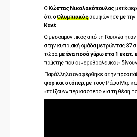
Ο
Κώστας Νικολακόπουλος
μετέφερ
ότι ο
Ολυμπιακός
συμφώνησε με την
Κανέ
.
Ο μεσοαμυντικός από τη Γουινέα ήταν
στην κυπριακή ομάδα μετρώντας 37 σ
τώρα
με ένα ποσό γύρω στο 1 εκατ.
παίκτης που οι «ερυθρόλευκοι» δίνουν
Παράλληλα αναφέρθηκε στην προσπάθ
φορ και στόπερ
, με τους Ράφα Μιρ κα
«παίζουν» περισσότερο για τη θέση το