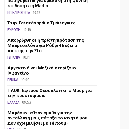
κατηγορείται για εμπλοκή στη φονική
επίθεση στη Marfin
ΕΠΙΚΑΙΡΟΤΗΤΑ
10:18
Στην Γαλατάσαραϊ ο Σμάιλαγκιτς
ΕΥΡΩΠΗ
10:16
Απορρίφθηκε η πρώτη πρόταση της
Μπαρτσελόνα για Ρόδρι-Πιέζει ο
παίκτης την Σίτι
ΙΣΠΑΝΙΑ
10:11
Αργεντινή και Μεξικό στηρίζουν
Ινφαντίνο
ΓΕΝΙΚΑ
10:00
ΠΑΟΚ: Έφτασε Θεσσαλονίκη ο Μουρ για
την προετοιμασία
ΕΛΛΑΔΑ
09:53
Μπράουν: «Όταν έμαθα για την
ανταλλαγή μου, πέταξα το κινητό μου-
Δεν έχω μιλήσει με Τέιτουμ»