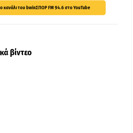
ο κανάλι του bwinΣΠΟΡ FM 94.6 στο YouTube
ικά βίντεο