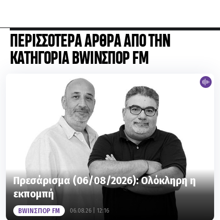
ΠΕΡΙΣΣΟΤΕΡΑ ΑΡΘΡΑ ΑΠΟ ΤΗΝ
ΚΑΤΗΓΟΡΙΑ BWINΣΠΟΡ FM
Πρεσάρισμα (06/08/2026): Ολόκληρη η
εκπομπή
BWINΣΠΟΡ FM
06.08.26 | 12:16