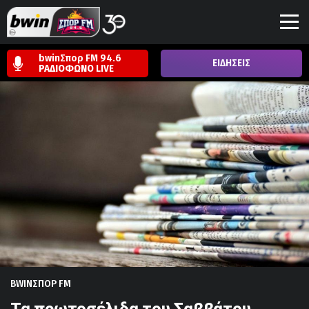
bwinΣπορ FM 94.6
ΕΙΔΗΣΕΙΣ
ΡΑΔΙΟΦΩΝΟ
LIVE
BWINΣΠΟΡ FM
Τα πρωτοσέλιδα του Σαββάτου