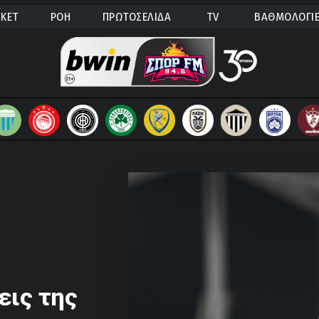
ΚΕΤ
ΡΟΗ
ΠΡΩΤΟΣΕΛΙΔΑ
TV
ΒΑΘΜΟΛΟΓΙ
εις της