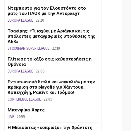
Ντεμπούτο για τον Ελουστόντο στο
ματς του ΠΑΟΚ με την Άντερλεχτ
EUROPA LEAGUE
22:20
Τσακίρης: «Τι ισχύει με Αριάγκα και τις
υπόλοιπες μεταγραφικές υποθέσεις της
ΑΕΚ»
STOIXIMAN SUPER LEAGUE
22:10
Γλίτωσε το κάζο στις καθυστερήσεις η
Ομόνοια
EUROPA LEAGUE
22:08
Εντυπωσιακά διπλά και «αγκαλιά» με την
πρόκριση στα playoffs για Χάιντουκ,
Κοπεγχάγη, Ραπίντ και Τρόμσο!
CONFERENCE LEAGUE
22:05
Μπενφίκα-Χαρτς
LIVE
21:55
Η Μπεσίκτας «έσπρωξε» την Χράντετς