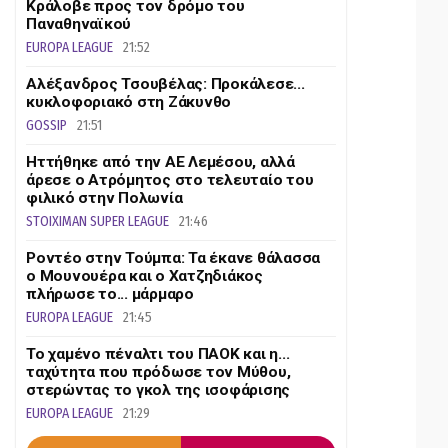
Κράλοβε προς τον δρόμο του
Παναθηναϊκού
EUROPA LEAGUE
21:52
Αλέξανδρος Τσουβέλας: Προκάλεσε...
κυκλοφοριακό στη Ζάκυνθο
GOSSIP
21:51
Ηττήθηκε από την ΑΕ Λεμέσου, αλλά
άρεσε ο Ατρόμητος στο τελευταίο του
φιλικό στην Πολωνία
STOIXIMAN SUPER LEAGUE
21:46
Ροντέο στην Τούμπα: Τα έκανε θάλασσα
ο Μουνουέρα και ο Χατζηδιάκος
πλήρωσε το... μάρμαρο
EUROPA LEAGUE
21:45
Το χαμένο πέναλτι του ΠΑΟΚ και η...
ταχύτητα που πρόδωσε τον Μύθου,
στερώντας το γκολ της ισοφάρισης
EUROPA LEAGUE
21:29