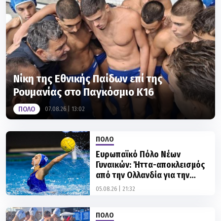
Νίκη της Εθνικής Παίδων επί της
Ρουμανίας στο Παγκόσμιο Κ16
ΠΟΛΟ
07.08.26 | 13:02
ΠΟΛΟ
Ευρωπαϊκό Πόλο Νέων
Γυναικών: Ήττα-αποκλεισμός
από την Ολλανδία για την
Εθνική
05.08.26 | 21:32
ΠΟΛΟ