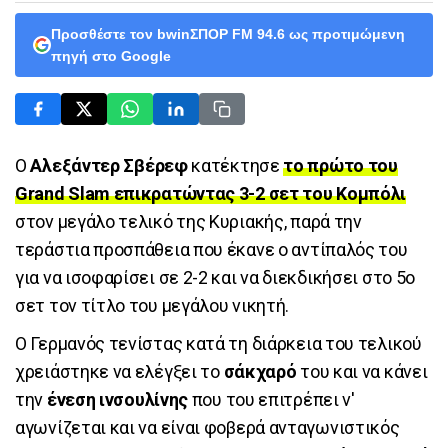
Προσθέστε τον bwinΣΠΟΡ FM 94.6 ως προτιμώμενη
πηγή στο Google
Ο
Αλεξάντερ Σβέρεφ
κατέκτησε
το πρώτο του
Grand Slam επικρατώντας 3-2 σετ του Κομπόλι
στον μεγάλο τελικό της Κυριακής, παρά την
τεράστια προσπάθεια που έκανε ο αντίπαλός του
για να ισοφαρίσει σε 2-2 και να διεκδικήσει στο 5ο
σετ τον τίτλο του μεγάλου νικητή.
Ο Γερμανός τενίστας κατά τη διάρκεια του τελικού
χρειάστηκε να ελέγξει το
σάκχαρό
του και να κάνει
την
ένεση ινσουλίνης
που του επιτρέπει ν'
αγωνίζεται και να είναι φοβερά ανταγωνιστικός