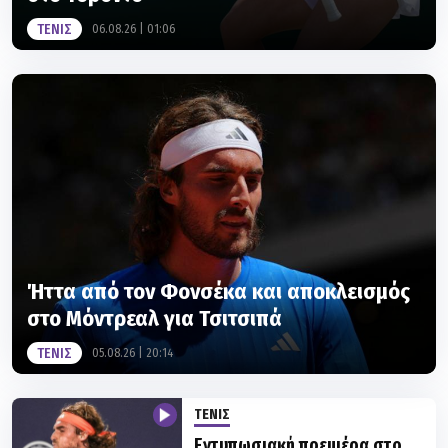
Ήττα από τον Φονσέκα και αποκλεισμός
στο Μόντρεαλ για Τσιτσιπά
ΤΕΝΙΣ
05.08.26 | 20:14
ΤΕΝΙΣ
Εντυπωσιακή πρεμιέρα στο
κυρίως ταμπλό του Μόντρεαλ
για Τσιτσιπά και πρόκριση