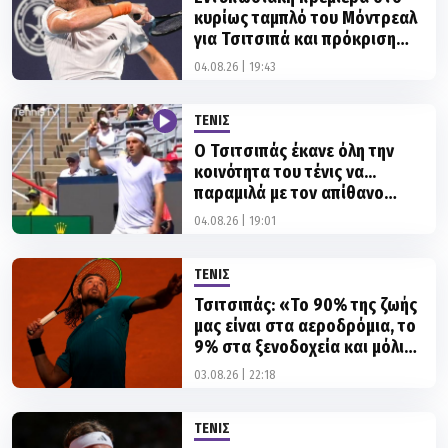
στον δεύτερο γύρο του
04.08.26 | 19:43
National Bank Open!
ΤΕΝΙΣ
Ο Τσιτσιπάς έκανε όλη την
κοινότητα του τένις να...
παραμιλά με τον απίθανο
πόντο που πέτυχε στο
04.08.26 | 19:01
Μόντρεαλ!
ΤΕΝΙΣ
Τσιτσιπάς: «Το 90% της ζωής
μας είναι στα αεροδρόμια, το
9% στα ξενοδοχεία και μόλις
το 1% στο τένις»
03.08.26 | 22:18
ΤΕΝΙΣ
Ο Τσιτσιπάς έκανε το
καθήκον του κόντρα στον