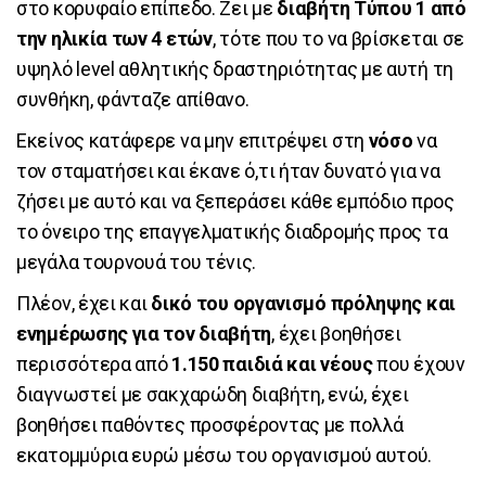
στο κορυφαίο επίπεδο. Ζει με
διαβήτη Τύπου 1 από
την ηλικία των 4 ετών
, τότε που το να βρίσκεται σε
υψηλό level αθλητικής δραστηριότητας με αυτή τη
συνθήκη, φάνταζε απίθανο.
Εκείνος κατάφερε να μην επιτρέψει στη
νόσο
να
τον σταματήσει και έκανε ό,τι ήταν δυνατό για να
ζήσει με αυτό και να ξεπεράσει κάθε εμπόδιο προς
το όνειρο της επαγγελματικής διαδρομής προς τα
μεγάλα τουρνουά του τένις.
Πλέον, έχει και
δικό του οργανισμό πρόληψης και
ενημέρωσης για τον διαβήτη
, έχει βοηθήσει
περισσότερα από
1.150 παιδιά και νέους
που έχουν
διαγνωστεί με σακχαρώδη διαβήτη, ενώ, έχει
βοηθήσει παθόντες προσφέροντας με πολλά
εκατομμύρια ευρώ μέσω του οργανισμού αυτού.