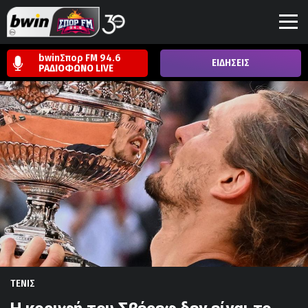
bwinΣπορ FM 94.6
ΕΙΔΗΣΕΙΣ
ΡΑΔΙΟΦΩΝΟ
LIVE
ΤΕΝΙΣ