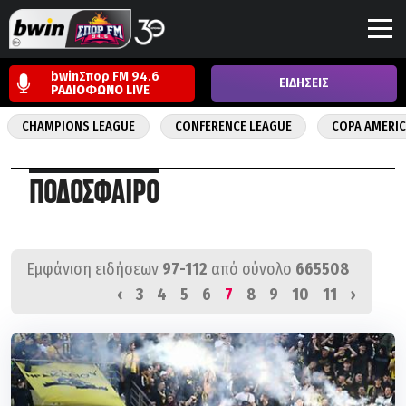
bwinΣπορ FM 94.6
ΕΙΔΗΣΕΙΣ
ΡΑΔΙΟΦΩΝΟ
LIVE
CHAMPIONS LEAGUE
CONFERENCE LEAGUE
COPA AMERI
ΠΟΔΟΣΦΑΙΡΟ
Εμφάνιση ειδήσεων
97-112
από σύνολο
665508
‹
3
4
5
6
7
8
9
10
11
›