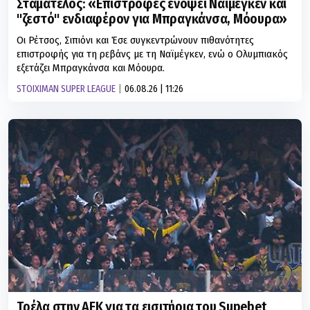
Σταματέλος: «Επιστροφές ενόψει Ναϊμέγκεν και
''ζεστό'' ενδιαφέρον για Μπραγκάνσα, Μόουρα»
Οι Ρέτσος, Σιπιόνι και Έσε συγκεντρώνουν πιθανότητες
επιστροφής για τη ρεβάνς με τη Ναϊμέγκεν, ενώ ο Ολυμπιακός
εξετάζει Μπραγκάνσα και Μόουρα.
STOIXIMAN SUPER LEAGUE
06.08.26 | 11:26
Τρέλα στην ΑΕΚ για τα εισιτήρια του Supebet