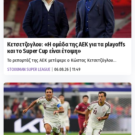
Κετσετζογλου: «Η ομάδα της ΑΕΚ για τα playoffs
και το Super Cup είναι έτοιμη»
Το ρεπορτάζ της ΑΕΚ μετέφερε ο Κώστας Κετσετζόγλου…
STOIXIMAN SUPER LEAGUE
06.08.26 | 11:49