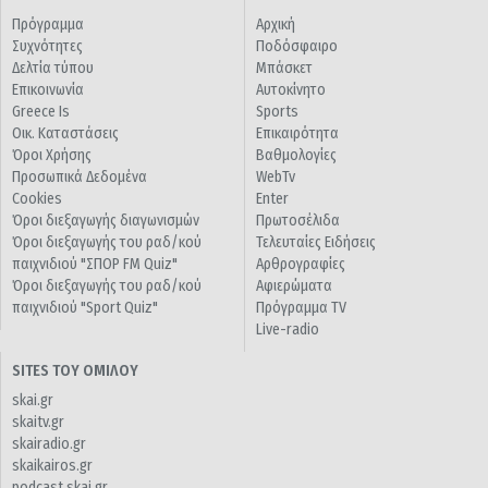
Πρόγραμμα
Αρχική
Συχνότητες
Ποδόσφαιρο
Δελτία τύπου
Μπάσκετ
Επικοινωνία
Αυτοκίνητο
Greece Is
Sports
Οικ. Καταστάσεις
Επικαιρότητα
Όροι Χρήσης
Βαθμολογίες
Προσωπικά Δεδομένα
WebTv
Cookies
Enter
Όροι διεξαγωγής διαγωνισμών
Πρωτοσέλιδα
Όροι διεξαγωγής του ραδ/κού
Τελευταίες Ειδήσεις
παιχνιδιού "ΣΠΟΡ FM Quiz"
Αρθρογραφίες
Όροι διεξαγωγής του ραδ/κού
Αφιερώματα
παιχνιδιού "Sport Quiz"
Πρόγραμμα TV
Live-radio
SITES ΤΟΥ ΟΜΙΛΟΥ
skai.gr
skaitv.gr
skairadio.gr
skaikairos.gr
podcast.skai.gr