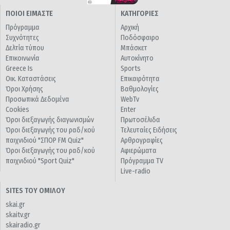
ΠΟΙΟΙ ΕΙΜΑΣΤΕ
ΚΑΤΗΓΟΡΙΕΣ
Πρόγραμμα
Αρχική
Συχνότητες
Ποδόσφαιρο
Δελτία τύπου
Μπάσκετ
Επικοινωνία
Αυτοκίνητο
Greece Is
Sports
Οικ. Καταστάσεις
Επικαιρότητα
Όροι Χρήσης
Βαθμολογίες
Προσωπικά Δεδομένα
WebTv
Cookies
Enter
Όροι διεξαγωγής διαγωνισμών
Πρωτοσέλιδα
Όροι διεξαγωγής του ραδ/κού
Τελευταίες Ειδήσεις
παιχνιδιού "ΣΠΟΡ FM Quiz"
Αρθρογραφίες
Όροι διεξαγωγής του ραδ/κού
Αφιερώματα
παιχνιδιού "Sport Quiz"
Πρόγραμμα TV
Live-radio
SITES ΤΟΥ ΟΜΙΛΟΥ
skai.gr
skaitv.gr
skairadio.gr