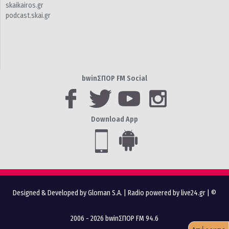
skaikairos.gr
podcast.skai.gr
bwinΣΠΟΡ FM Social
Download App
Designed & Developed by Gloman S.A.
|
Radio powered by live24.gr
| ©
2006 - 2026 bwinΣΠΟΡ FM 94.6