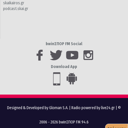
skaikairos.gr
podcast.skai.gr
bwinΣΠΟΡ FM Social
Download App
Designed & Developed by Gloman S.A.
|
Radio powered by live24.gr
| ©
2006 - 2026 bwinΣΠΟΡ FM 94.6