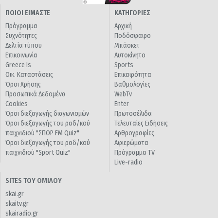
ΠΟΙΟΙ ΕΙΜΑΣΤΕ
ΚΑΤΗΓΟΡΙΕΣ
Πρόγραμμα
Αρχική
Συχνότητες
Ποδόσφαιρο
Δελτία τύπου
Μπάσκετ
Επικοινωνία
Αυτοκίνητο
Greece Is
Sports
Οικ. Καταστάσεις
Επικαιρότητα
Όροι Χρήσης
Βαθμολογίες
Προσωπικά Δεδομένα
WebTv
Cookies
Enter
Όροι διεξαγωγής διαγωνισμών
Πρωτοσέλιδα
Όροι διεξαγωγής του ραδ/κού
Τελευταίες Ειδήσεις
παιχνιδιού "ΣΠΟΡ FM Quiz"
Αρθρογραφίες
Όροι διεξαγωγής του ραδ/κού
Αφιερώματα
παιχνιδιού "Sport Quiz"
Πρόγραμμα TV
Live-radio
SITES ΤΟΥ ΟΜΙΛΟΥ
skai.gr
skaitv.gr
skairadio.gr