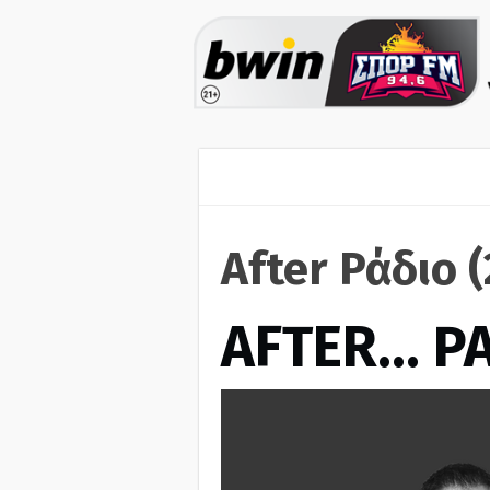
After Ράδιο 
AFTER… Ρ