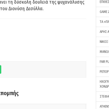
νει τη δύσκολη δουλειά της ψυχανάλυσης
ΕΠΙΘΕ
του Διονύση Δεσύλλα.
GAME 
ΤA «Π
ΑΡΗΣ 
ΝΙΚΟΣ
ΜΑΝΩΛ
FAIR P
ΡΕΠΟΡ
ΗΧΟΓΡ
ΧΟΝΔ
κπομπής
ΣΤΕΦΑ
ATHEN