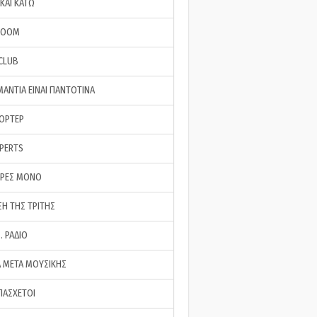
ΚΑΙ ΚΑΤΩ
ROOM
 CLUB
ΜΑΝΤΙΑ ΕΙΝΑΙ ΠΑΝΤΟΤΙΝΑ
ΠΟΡΤΕΡ
XPERTS
ΕΡΕΣ ΜΟΝΟ
ΣΗ ΤΗΣ ΤΡΙΤΗΣ
… ΡΑΔΙΟ
 ΜΕΤΑ ΜΟΥΣΙΚΗΣ
ΠΑΣΧΕΤΟΙ