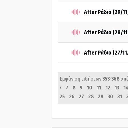
After Ράδιο (29/1
After Ράδιο (28/1
After Ράδιο (27/1
Εμφάνιση ειδήσεων
353-368
απ
‹
7
8
9
10
11
12
13
1
25
26
27
28
29
30
31