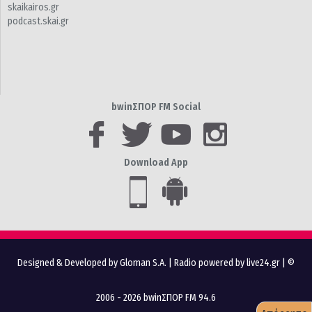
skaikairos.gr
podcast.skai.gr
bwinΣΠΟΡ FM Social
Download App
Designed & Developed by Gloman S.A.
|
Radio powered by live24.gr
| ©
2006 - 2026 bwinΣΠΟΡ FM 94.6