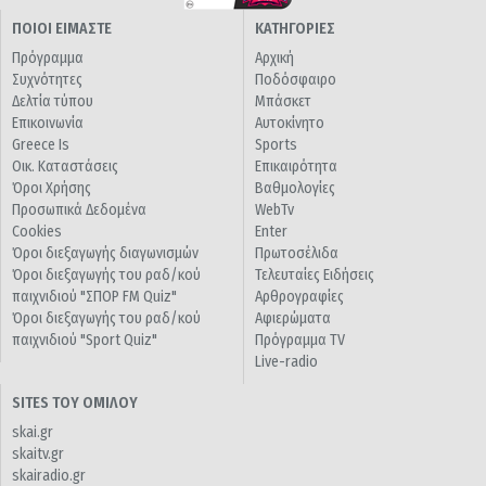
ΠΟΙΟΙ ΕΙΜΑΣΤΕ
ΚΑΤΗΓΟΡΙΕΣ
Πρόγραμμα
Αρχική
Συχνότητες
Ποδόσφαιρο
Δελτία τύπου
Μπάσκετ
Επικοινωνία
Αυτοκίνητο
Greece Is
Sports
Οικ. Καταστάσεις
Επικαιρότητα
Όροι Χρήσης
Βαθμολογίες
Προσωπικά Δεδομένα
WebTv
Cookies
Enter
Όροι διεξαγωγής διαγωνισμών
Πρωτοσέλιδα
Όροι διεξαγωγής του ραδ/κού
Τελευταίες Ειδήσεις
παιχνιδιού "ΣΠΟΡ FM Quiz"
Αρθρογραφίες
Όροι διεξαγωγής του ραδ/κού
Αφιερώματα
παιχνιδιού "Sport Quiz"
Πρόγραμμα TV
Live-radio
SITES ΤΟΥ ΟΜΙΛΟΥ
skai.gr
skaitv.gr
skairadio.gr