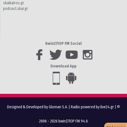
skaikairos.gr
podcast.skai.gr
bwinΣΠΟΡ FM Social
Download App
Designed & Developed by Gloman S.A.
|
Radio powered by live24.gr
| ©
2006 - 2026 bwinΣΠΟΡ FM 94.6