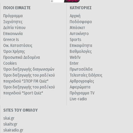
ΠΟΙΟΙ ΕΙΜΑΣΤΕ
ΚΑΤΗΓΟΡΙΕΣ
Πρόγραμμα
Αρχική
Συχνότητες
Ποδόσφαιρο
Δελτία τύπου
Μπάσκετ
Επικοινωνία
Αυτοκίνητο
Greece Is
Sports
Οικ. Καταστάσεις
Επικαιρότητα
Όροι Χρήσης
Βαθμολογίες
Προσωπικά Δεδομένα
WebTv
Cookies
Enter
Όροι διεξαγωγής διαγωνισμών
Πρωτοσέλιδα
Όροι διεξαγωγής του ραδ/κού
Τελευταίες Ειδήσεις
παιχνιδιού "ΣΠΟΡ FM Quiz"
Αρθρογραφίες
Όροι διεξαγωγής του ραδ/κού
Αφιερώματα
παιχνιδιού "Sport Quiz"
Πρόγραμμα TV
Live-radio
SITES ΤΟΥ ΟΜΙΛΟΥ
skai.gr
skaitv.gr
skairadio.gr