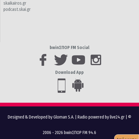
skaikairos.gr
podcast.skai.gr
bwinΣΠΟΡ FM Social
Download App
Designed & Developed by Gloman S.A.
|
Radio powered by live24.gr
| ©
2006 - 2026 bwinΣΠΟΡ FM 94.6