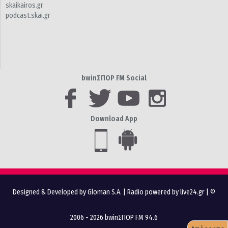
skaikairos.gr
podcast.skai.gr
bwinΣΠΟΡ FM Social
Download App
Designed & Developed by Gloman S.A.
|
Radio powered by live24.gr
| ©
2006 - 2026 bwinΣΠΟΡ FM 94.6