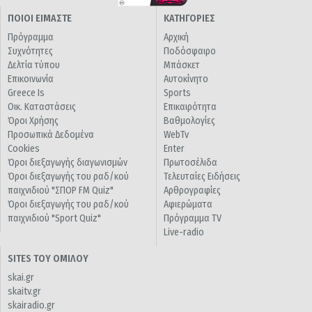
ΠΟΙΟΙ ΕΙΜΑΣΤΕ
ΚΑΤΗΓΟΡΙΕΣ
Πρόγραμμα
Αρχική
Συχνότητες
Ποδόσφαιρο
Δελτία τύπου
Μπάσκετ
Επικοινωνία
Αυτοκίνητο
Greece Is
Sports
Οικ. Καταστάσεις
Επικαιρότητα
Όροι Χρήσης
Βαθμολογίες
Προσωπικά Δεδομένα
WebTv
Cookies
Enter
Όροι διεξαγωγής διαγωνισμών
Πρωτοσέλιδα
Όροι διεξαγωγής του ραδ/κού
Τελευταίες Ειδήσεις
παιχνιδιού "ΣΠΟΡ FM Quiz"
Αρθρογραφίες
Όροι διεξαγωγής του ραδ/κού
Αφιερώματα
παιχνιδιού "Sport Quiz"
Πρόγραμμα TV
Live-radio
SITES ΤΟΥ ΟΜΙΛΟΥ
skai.gr
skaitv.gr
skairadio.gr