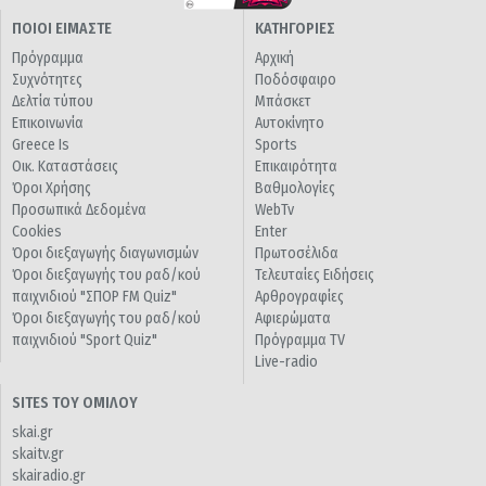
ΠΟΙΟΙ ΕΙΜΑΣΤΕ
ΚΑΤΗΓΟΡΙΕΣ
Πρόγραμμα
Αρχική
Συχνότητες
Ποδόσφαιρο
Δελτία τύπου
Μπάσκετ
Επικοινωνία
Αυτοκίνητο
Greece Is
Sports
Οικ. Καταστάσεις
Επικαιρότητα
Όροι Χρήσης
Βαθμολογίες
Προσωπικά Δεδομένα
WebTv
Cookies
Enter
Όροι διεξαγωγής διαγωνισμών
Πρωτοσέλιδα
Όροι διεξαγωγής του ραδ/κού
Τελευταίες Ειδήσεις
παιχνιδιού "ΣΠΟΡ FM Quiz"
Αρθρογραφίες
Όροι διεξαγωγής του ραδ/κού
Αφιερώματα
παιχνιδιού "Sport Quiz"
Πρόγραμμα TV
Live-radio
SITES ΤΟΥ ΟΜΙΛΟΥ
skai.gr
skaitv.gr
skairadio.gr