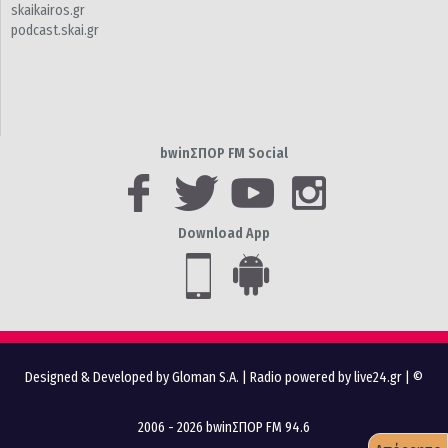
skaikairos.gr
podcast.skai.gr
bwinΣΠΟΡ FM Social
Download App
Designed & Developed by Gloman S.A.
|
Radio powered by live24.gr
| ©
2006 - 2026 bwinΣΠΟΡ FM 94.6