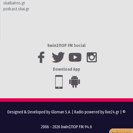
skaikairos.gr
podcast.skai.gr
bwinΣΠΟΡ FM Social
Download App
Designed & Developed by Gloman S.A.
|
Radio powered by live24.gr
| ©
2006 - 2026 bwinΣΠΟΡ FM 94.6