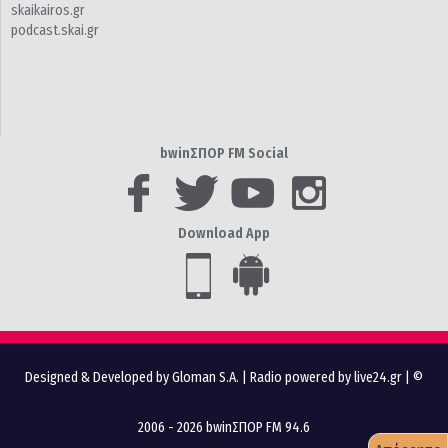
skaikairos.gr
podcast.skai.gr
bwinΣΠΟΡ FM Social
Download App
Designed & Developed by Gloman S.A.
|
Radio powered by live24.gr
| ©
2006 - 2026 bwinΣΠΟΡ FM 94.6