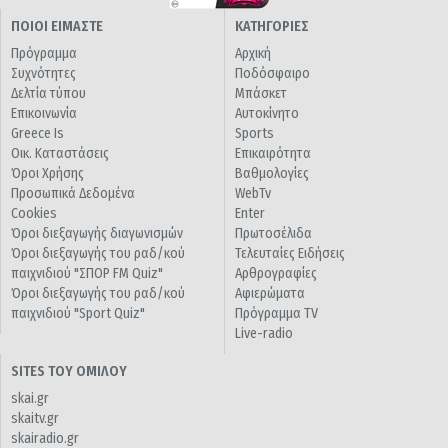
ΠΟΙΟΙ ΕΙΜΑΣΤΕ
ΚΑΤΗΓΟΡΙΕΣ
Πρόγραμμα
Αρχική
Συχνότητες
Ποδόσφαιρο
Δελτία τύπου
Μπάσκετ
Επικοινωνία
Αυτοκίνητο
Greece Is
Sports
Οικ. Καταστάσεις
Επικαιρότητα
Όροι Χρήσης
Βαθμολογίες
Προσωπικά Δεδομένα
WebTv
Cookies
Enter
Όροι διεξαγωγής διαγωνισμών
Πρωτοσέλιδα
Όροι διεξαγωγής του ραδ/κού
Τελευταίες Ειδήσεις
παιχνιδιού "ΣΠΟΡ FM Quiz"
Αρθρογραφίες
Όροι διεξαγωγής του ραδ/κού
Αφιερώματα
παιχνιδιού "Sport Quiz"
Πρόγραμμα TV
Live-radio
SITES ΤΟΥ ΟΜΙΛΟΥ
skai.gr
skaitv.gr
skairadio.gr