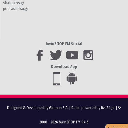
skaikairos.gr
podcast.skai.gr
bwinΣΠΟΡ FM Social
Download App
Designed & Developed by Gloman S.A.
|
Radio powered by live24.gr
| ©
2006 - 2026 bwinΣΠΟΡ FM 94.6