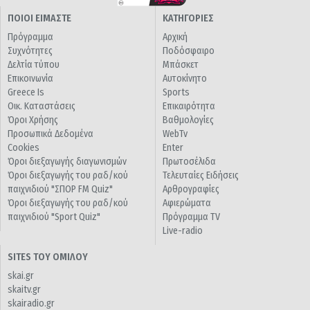
ΠΟΙΟΙ ΕΙΜΑΣΤΕ
ΚΑΤΗΓΟΡΙΕΣ
Πρόγραμμα
Αρχική
Συχνότητες
Ποδόσφαιρο
Δελτία τύπου
Μπάσκετ
Επικοινωνία
Αυτοκίνητο
Greece Is
Sports
Οικ. Καταστάσεις
Επικαιρότητα
Όροι Χρήσης
Βαθμολογίες
Προσωπικά Δεδομένα
WebTv
Cookies
Enter
Όροι διεξαγωγής διαγωνισμών
Πρωτοσέλιδα
Όροι διεξαγωγής του ραδ/κού
Τελευταίες Ειδήσεις
παιχνιδιού "ΣΠΟΡ FM Quiz"
Αρθρογραφίες
Όροι διεξαγωγής του ραδ/κού
Αφιερώματα
παιχνιδιού "Sport Quiz"
Πρόγραμμα TV
Live-radio
SITES ΤΟΥ ΟΜΙΛΟΥ
skai.gr
skaitv.gr
skairadio.gr