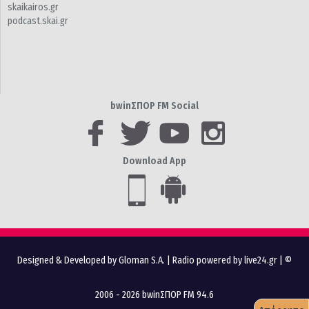
skaikairos.gr
podcast.skai.gr
bwinΣΠΟΡ FM Social
Download App
Designed & Developed by Gloman S.A.
|
Radio powered by live24.gr
| ©
2006 - 2026 bwinΣΠΟΡ FM 94.6