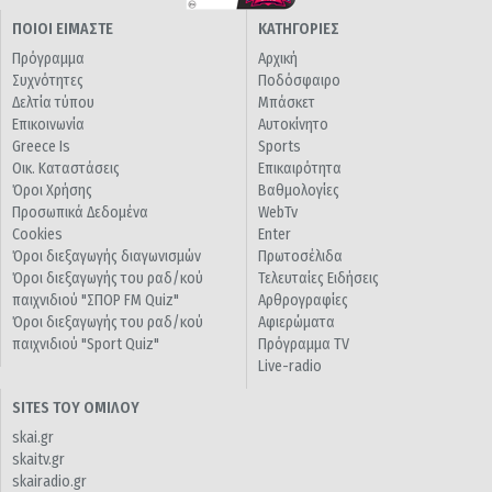
ΠΟΙΟΙ ΕΙΜΑΣΤΕ
ΚΑΤΗΓΟΡΙΕΣ
Πρόγραμμα
Αρχική
Συχνότητες
Ποδόσφαιρο
Δελτία τύπου
Μπάσκετ
Επικοινωνία
Αυτοκίνητο
Greece Is
Sports
Οικ. Καταστάσεις
Επικαιρότητα
Όροι Χρήσης
Βαθμολογίες
Προσωπικά Δεδομένα
WebTv
Cookies
Enter
Όροι διεξαγωγής διαγωνισμών
Πρωτοσέλιδα
Όροι διεξαγωγής του ραδ/κού
Τελευταίες Ειδήσεις
παιχνιδιού "ΣΠΟΡ FM Quiz"
Αρθρογραφίες
Όροι διεξαγωγής του ραδ/κού
Αφιερώματα
παιχνιδιού "Sport Quiz"
Πρόγραμμα TV
Live-radio
SITES ΤΟΥ ΟΜΙΛΟΥ
skai.gr
skaitv.gr
skairadio.gr