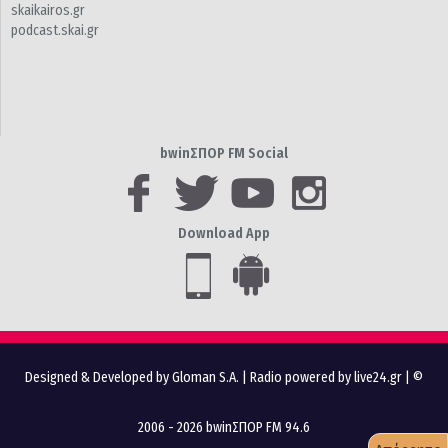
skaikairos.gr
podcast.skai.gr
bwinΣΠΟΡ FM Social
Download App
Designed & Developed by Gloman S.A.
|
Radio powered by live24.gr
| ©
2006 - 2026 bwinΣΠΟΡ FM 94.6