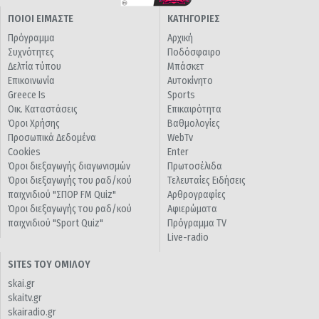
ΠΟΙΟΙ ΕΙΜΑΣΤΕ
ΚΑΤΗΓΟΡΙΕΣ
Πρόγραμμα
Αρχική
Συχνότητες
Ποδόσφαιρο
Δελτία τύπου
Μπάσκετ
Επικοινωνία
Αυτοκίνητο
Greece Is
Sports
Οικ. Καταστάσεις
Επικαιρότητα
Όροι Χρήσης
Βαθμολογίες
Προσωπικά Δεδομένα
WebTv
Cookies
Enter
Όροι διεξαγωγής διαγωνισμών
Πρωτοσέλιδα
Όροι διεξαγωγής του ραδ/κού
Τελευταίες Ειδήσεις
παιχνιδιού "ΣΠΟΡ FM Quiz"
Αρθρογραφίες
Όροι διεξαγωγής του ραδ/κού
Αφιερώματα
παιχνιδιού "Sport Quiz"
Πρόγραμμα TV
Live-radio
SITES ΤΟΥ ΟΜΙΛΟΥ
skai.gr
skaitv.gr
skairadio.gr