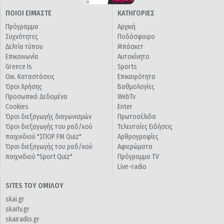
ΠΟΙΟΙ ΕΙΜΑΣΤΕ
ΚΑΤΗΓΟΡΙΕΣ
Πρόγραμμα
Αρχική
Συχνότητες
Ποδόσφαιρο
Δελτία τύπου
Μπάσκετ
Επικοινωνία
Αυτοκίνητο
Greece Is
Sports
Οικ. Καταστάσεις
Επικαιρότητα
Όροι Χρήσης
Βαθμολογίες
Προσωπικά Δεδομένα
WebTv
Cookies
Enter
Όροι διεξαγωγής διαγωνισμών
Πρωτοσέλιδα
Όροι διεξαγωγής του ραδ/κού
Τελευταίες Ειδήσεις
παιχνιδιού "ΣΠΟΡ FM Quiz"
Αρθρογραφίες
Όροι διεξαγωγής του ραδ/κού
Αφιερώματα
παιχνιδιού "Sport Quiz"
Πρόγραμμα TV
Live-radio
SITES ΤΟΥ ΟΜΙΛΟΥ
skai.gr
skaitv.gr
skairadio.gr