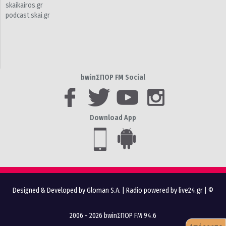
skaikairos.gr
podcast.skai.gr
bwinΣΠΟΡ FM Social
Download App
Designed & Developed by Gloman S.A.
|
Radio powered by live24.gr
| ©
2006 - 2026 bwinΣΠΟΡ FM 94.6