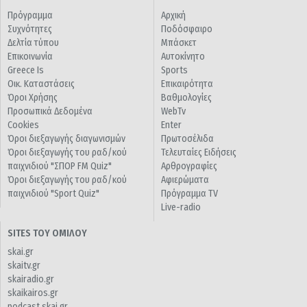
Πρόγραμμα
Αρχική
Συχνότητες
Ποδόσφαιρο
Δελτία τύπου
Μπάσκετ
Επικοινωνία
Αυτοκίνητο
Greece Is
Sports
Οικ. Καταστάσεις
Επικαιρότητα
Όροι Χρήσης
Βαθμολογίες
Προσωπικά Δεδομένα
WebTv
Cookies
Enter
Όροι διεξαγωγής διαγωνισμών
Πρωτοσέλιδα
Όροι διεξαγωγής του ραδ/κού
Τελευταίες Ειδήσεις
παιχνιδιού "ΣΠΟΡ FM Quiz"
Αρθρογραφίες
Όροι διεξαγωγής του ραδ/κού
Αφιερώματα
παιχνιδιού "Sport Quiz"
Πρόγραμμα TV
Live-radio
SITES ΤΟΥ ΟΜΙΛΟΥ
skai.gr
skaitv.gr
skairadio.gr
skaikairos.gr
podcast.skai.gr