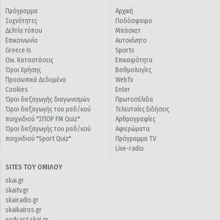
Πρόγραμμα
Αρχική
Συχνότητες
Ποδόσφαιρο
Δελτία τύπου
Μπάσκετ
Επικοινωνία
Αυτοκίνητο
Greece Is
Sports
Οικ. Καταστάσεις
Επικαιρότητα
Όροι Χρήσης
Βαθμολογίες
Προσωπικά Δεδομένα
WebTv
Cookies
Enter
Όροι διεξαγωγής διαγωνισμών
Πρωτοσέλιδα
Όροι διεξαγωγής του ραδ/κού
Τελευταίες Ειδήσεις
παιχνιδιού "ΣΠΟΡ FM Quiz"
Αρθρογραφίες
Όροι διεξαγωγής του ραδ/κού
Αφιερώματα
παιχνιδιού "Sport Quiz"
Πρόγραμμα TV
Live-radio
SITES ΤΟΥ ΟΜΙΛΟΥ
skai.gr
skaitv.gr
skairadio.gr
skaikairos.gr
podcast.skai.gr