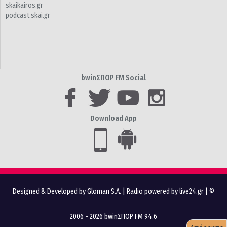
skaikairos.gr
podcast.skai.gr
bwinΣΠΟΡ FM Social
Download App
Designed & Developed by Gloman S.A.
|
Radio powered by live24.gr
| ©
2006 - 2026 bwinΣΠΟΡ FM 94.6