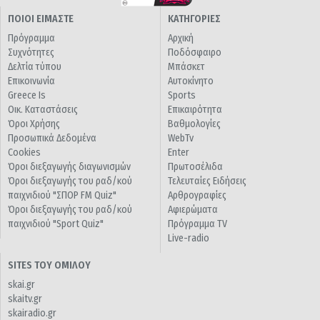
ΠΟΙΟΙ ΕΙΜΑΣΤΕ
ΚΑΤΗΓΟΡΙΕΣ
Πρόγραμμα
Αρχική
Συχνότητες
Ποδόσφαιρο
Δελτία τύπου
Μπάσκετ
Επικοινωνία
Αυτοκίνητο
Greece Is
Sports
Οικ. Καταστάσεις
Επικαιρότητα
Όροι Χρήσης
Βαθμολογίες
Προσωπικά Δεδομένα
WebTv
Cookies
Enter
Όροι διεξαγωγής διαγωνισμών
Πρωτοσέλιδα
Όροι διεξαγωγής του ραδ/κού
Τελευταίες Ειδήσεις
παιχνιδιού "ΣΠΟΡ FM Quiz"
Αρθρογραφίες
Όροι διεξαγωγής του ραδ/κού
Αφιερώματα
παιχνιδιού "Sport Quiz"
Πρόγραμμα TV
Live-radio
SITES ΤΟΥ ΟΜΙΛΟΥ
skai.gr
skaitv.gr
skairadio.gr