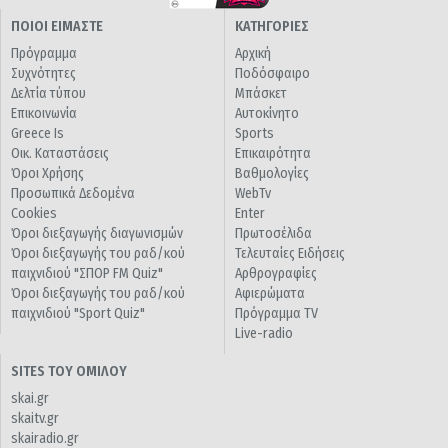
ΠΟΙΟΙ ΕΙΜΑΣΤΕ
ΚΑΤΗΓΟΡΙΕΣ
Πρόγραμμα
Αρχική
Συχνότητες
Ποδόσφαιρο
Δελτία τύπου
Μπάσκετ
Επικοινωνία
Αυτοκίνητο
Greece Is
Sports
Οικ. Καταστάσεις
Επικαιρότητα
Όροι Χρήσης
Βαθμολογίες
Προσωπικά Δεδομένα
WebTv
Cookies
Enter
Όροι διεξαγωγής διαγωνισμών
Πρωτοσέλιδα
Όροι διεξαγωγής του ραδ/κού
Τελευταίες Ειδήσεις
παιχνιδιού "ΣΠΟΡ FM Quiz"
Αρθρογραφίες
Όροι διεξαγωγής του ραδ/κού
Αφιερώματα
παιχνιδιού "Sport Quiz"
Πρόγραμμα TV
Live-radio
SITES ΤΟΥ ΟΜΙΛΟΥ
skai.gr
skaitv.gr
skairadio.gr