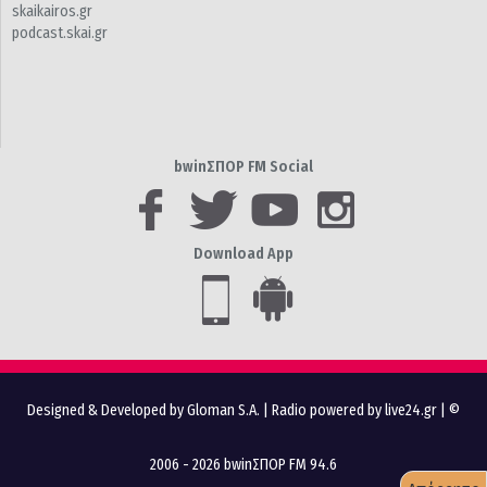
skaikairos.gr
podcast.skai.gr
bwinΣΠΟΡ FM Social
Download App
Designed & Developed by Gloman S.A.
|
Radio powered by live24.gr
| ©
2006 - 2026 bwinΣΠΟΡ FM 94.6